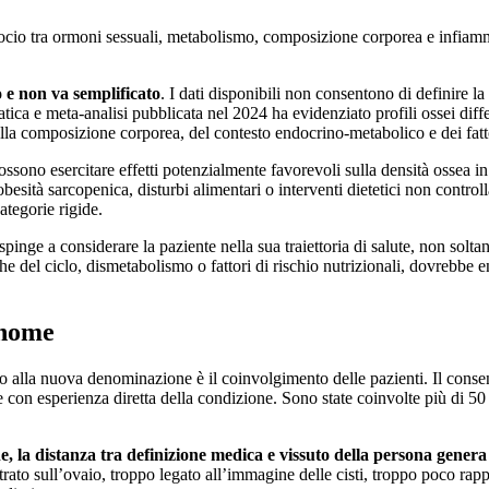
rocio tra ormoni sessuali, metabolismo, composizione corporea e infiamm
 e non va semplificato
. I dati disponibili non consentono di definire 
tica e meta-analisi pubblicata nel 2024 ha evidenziato profili ossei dif
ella composizione corporea, del contesto endocrino-metabolico e dei fatto
no esercitare effetti potenzialmente favorevoli sulla densità ossea in al
 obesità sarcopenica, disturbi alimentari o interventi dietetici non contr
ategorie rigide.
nge a considerare la paziente nella sua traiettoria di salute, non solta
che del ciclo, dismetabolismo o fattori di rischio nutrizionali, dovrebbe
 nome
ato alla nuova denominazione è il coinvolgimento delle pazienti. Il conse
 con esperienza diretta della condizione. Sono state coinvolte più di 50 
e, la distanza tra definizione medica e vissuto della persona gene
ato sull’ovaio, troppo legato all’immagine delle cisti, troppo poco rappr