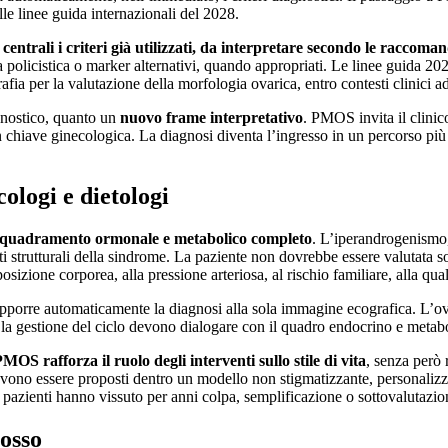
le linee guida internazionali del 2028.
o centrali i criteri già utilizzati, da interpretare secondo le raccom
licistica o marker alternativi, quando appropriati. Le linee guida 2023 
fia per la valutazione della morfologia ovarica, entro contesti clinici a
gnostico, quanto un
nuovo frame interpretativo
. PMOS invita il clinico
 chiave ginecologica. La diagnosi diventa l’ingresso in un percorso pi
ologi e dietologi
nquadramento ormonale e metabolico completo
. L’iperandrogenismo, 
trutturali della sindrome. La paziente non dovrebbe essere valutata solo
sizione corporea, alla pressione arteriosa, al rischio familiare, alla qua
rapporre automaticamente la diagnosi alla sola immagine ecografica. L’o
e e la gestione del ciclo devono dialogare con il quadro endocrino e metab
PMOS rafforza il ruolo degli interventi sullo stile di vita
, senza però 
 devono essere proposti dentro un modello non stigmatizzante, personaliz
e pazienti hanno vissuto per anni colpa, semplificazione o sottovalutazio
’osso