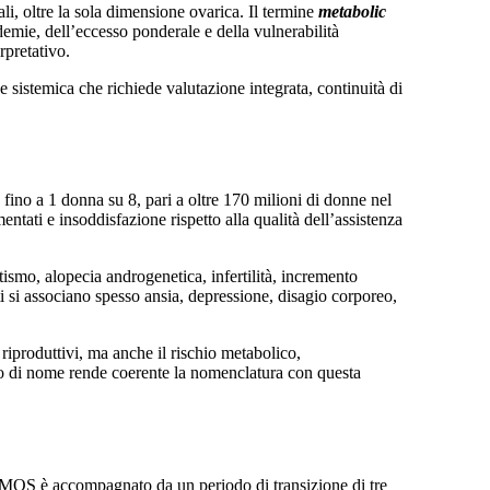
i, oltre la sola dimensione ovarica. Il termine
metabolic
pidemie, dell’eccesso ponderale e della vulnerabilità
rpretativo.
istemica che richiede valutazione integrata, continuità di
fino a 1 donna su 8, pari a oltre 170 milioni di donne nel
entati e insoddisfazione rispetto alla qualità dell’assistenza
ismo, alopecia androgenetica, infertilità, incremento
ti si associano spesso ansia, depressione, disagio corporeo,
riproduttivi, ma anche il rischio metabolico,
mbio di nome rende coerente la nomenclatura con questa
 PMOS è accompagnato da un periodo di transizione di tre