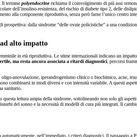
 Il termine
polyendocrine
richiama il coinvolgimento di più assi ormonal
icolare dell’insulino-resistenza, del rischio di diabete tipo 2, delle disli
mento alla componente riproduttiva, senza però farne l’unico centro inte
ospettiva: dalla sindrome “delle ovaie policistiche” a una condizione s
ad alto impatto
inile in età riproduttiva. Le stime internazionali indicano un impatto 
rtile, ma resta ancora associata a ritardi diagnostici
, percorsi framm
i, oligo-anovulazione, iperandrogenismo clinico o biochimico, acne, irsut
ono combinarsi in modi diversi e con intensità variabile. A questi aspet
ma sanitario.
 questa lettura ampia della sindrome, sottolineando non solo gli aspetti 
disturbi del sonno e la necessità di modelli di cura più integrati. Il ca
automaticamente, nell’immediato, i criteri diagnostici. Il passaggio a