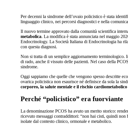
Per decenni la sindrome dell’ovaio policistico è stata ident
linguaggio clinico, nei percorsi diagnostici e nella comunic
Il nuovo termine approvato dalla comunità scientifica inter
metabolica
. La modifica è stata annunciata nel maggio 202
Endocrinology. La Società Italiana di Endocrinologia ha rila
con questa diagnosi.
Non si tratta di un semplice aggiornamento terminologico. In
di rado, anche il vissuto delle pazienti. Nel caso della PCOS
sindrome.
Oggi sappiamo che quelle che vengono spesso descritte ecogr
ovarica policistica non esaurisce né definisce da sola la si
corporeo, la salute mentale e il rischio cardiometabolico
Perché “policistico” era fuorviante
La denominazione PCOS ha avuto un merito storico: rendere
ricevuto messaggi contraddittori: “non hai cisti, quindi no
isolate dal contesto clinico, ormonale e metabolico.