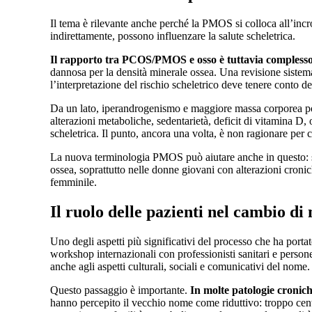
Il tema è rilevante anche perché la PMOS si colloca all’inc
indirettamente, possono influenzare la salute scheletrica.
Il rapporto tra PCOS/PMOS e osso è tuttavia complesso
dannosa per la densità minerale ossea. Una revisione sistema
l’interpretazione del rischio scheletrico deve tenere conto d
Da un lato, iperandrogenismo e maggiore massa corporea posso
alterazioni metaboliche, sedentarietà, deficit di vitamina D,
scheletrica. Il punto, ancora una volta, è non ragionare per c
La nuova terminologia PMOS può aiutare anche in questo: spi
ossea, soprattutto nelle donne giovani con alterazioni croni
femminile.
Il ruolo delle pazienti nel cambio di
Uno degli aspetti più significativi del processo che ha port
workshop internazionali con professionisti sanitari e persone
anche agli aspetti culturali, sociali e comunicativi del nome.
Questo passaggio è importante.
In molte patologie cronich
hanno percepito il vecchio nome come riduttivo: troppo centr