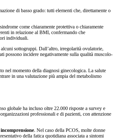
azione di basso grado: tutti elementi che, direttamente o
la sindrome come chiaramente protettiva o chiaramente
ferenti in relazione al BMI, confermando che
ri individuali.
cuni sottogruppi. Dall’altro, irregolarità ovulatorie,
ollati possono incidere negativamente sulla qualità muscolo-
nto nel momento della diagnosi ginecologica. La salute
 entrare in una valutazione più ampia del metabolismo
nso globale ha incluso oltre 22.000 risposte a survey e
organizzazioni professionali e di pazienti, con attenzione
ra incomprensione
. Nel caso della PCOS, molte donne
esentativo della fatica quotidiana associata a sintomi