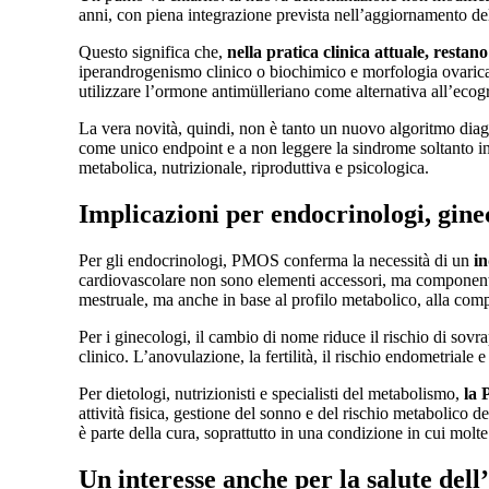
anni, con piena integrazione prevista nell’aggiornamento del
Questo significa che,
nella pratica clinica attuale, restan
iperandrogenismo clinico o biochimico e morfologia ovarica po
utilizzare l’ormone antimülleriano come alternativa all’ecogra
La vera novità, quindi, non è tanto un nuovo algoritmo dia
come unico endpoint e a non leggere la sindrome soltanto in
metabolica, nutrizionale, riproduttiva e psicologica.
Implicazioni per endocrinologi, ginec
Per gli endocrinologi, PMOS conferma la necessità di un
i
cardiovascolare non sono elementi accessori, ma componenti s
mestruale, ma anche in base al profilo metabolico, alla compo
Per i ginecologi, il cambio di nome riduce il rischio di sov
clinico. L’anovulazione, la fertilità, il rischio endometrial
Per dietologi, nutrizionisti e specialisti del metabolismo,
la 
attività fisica, gestione del sonno e del rischio metabolico
è parte della cura, soprattutto in una condizione in cui molt
Un interesse anche per la salute dell