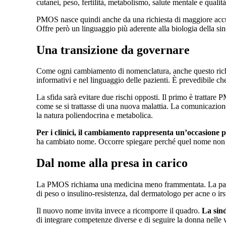
cutanei, peso, fertilità, metabolismo, salute mentale e qualità 
PMOS nasce quindi anche da una richiesta di maggiore accura
Offre però un linguaggio più aderente alla biologia della sind
Una transizione da governare
Come ogni cambiamento di nomenclatura, anche questo richied
informativi e nel linguaggio delle pazienti. È prevedibile che
La sfida sarà evitare due rischi opposti. Il primo è trattare
come se si trattasse di una nuova malattia. La comunicazi
la natura poliendocrina e metabolica.
Per i clinici, il cambiamento rappresenta un’occasione p
ha cambiato nome. Occorre spiegare perché quel nome non e
Dal nome alla presa in carico
La PMOS richiama una medicina meno frammentata. La pazien
di peso o insulino-resistenza, dal dermatologo per acne o irs
Il nuovo nome invita invece a ricomporre il quadro.
La sin
di integrare competenze diverse e di seguire la donna nelle va