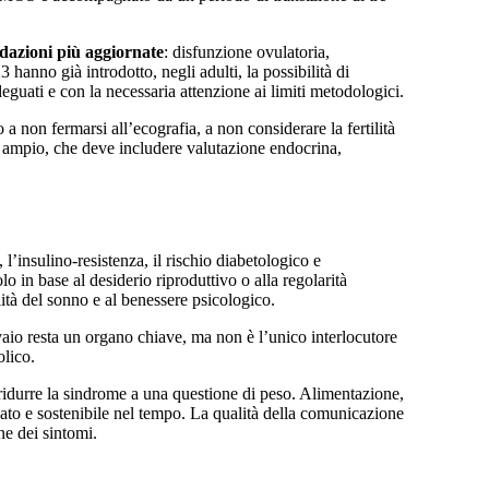
andazioni più aggiornate
: disfunzione ovulatoria,
hanno già introdotto, negli adulti, la possibilità di
deguati e con la necessaria attenzione ai limiti metodologici.
 a non fermarsi all’ecografia, a non considerare la fertilità
ù ampio, che deve includere valutazione endocrina,
l’insulino-resistenza, il rischio diabetologico e
 in base al desiderio riproduttivo o alla regolarità
lità del sonno e al benessere psicologico.
vaio resta un organo chiave, ma non è l’unico interlocutore
olico.
ridurre la sindrome a una questione di peso. Alimentazione,
zato e sostenibile nel tempo. La qualità della comunicazione
ne dei sintomi.