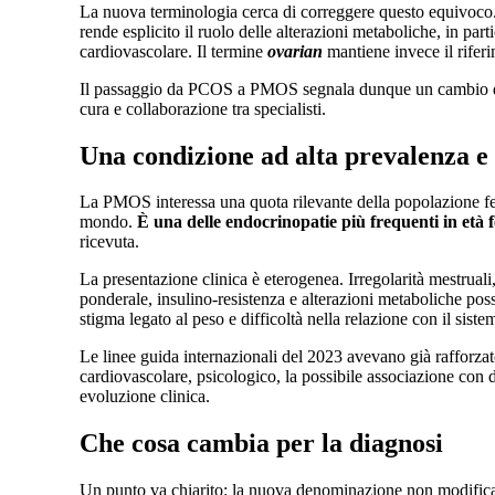
La nuova terminologia cerca di correggere questo equivoco.
rende esplicito il ruolo delle alterazioni metaboliche, in part
cardiovascolare. Il termine
ovarian
mantiene invece il riferi
Il passaggio da PCOS a PMOS segnala dunque un cambio di pr
cura e collaborazione tra specialisti.
Una condizione ad alta prevalenza e 
La PMOS interessa una quota rilevante della popolazione femm
mondo.
È una delle endocrinopatie più frequenti in età fe
ricevuta.
La presentazione clinica è eterogenea. Irregolarità mestrual
ponderale, insulino-resistenza e alterazioni metaboliche poss
stigma legato al peso e difficoltà nella relazione con il siste
Le linee guida internazionali del 2023 avevano già rafforzato
cardiovascolare, psicologico, la possibile associazione con 
evoluzione clinica.
Che cosa cambia per la diagnosi
Un punto va chiarito: la nuova denominazione non modifica 