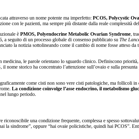
ificata attraverso un nome potente ma imperfetto:
PCOS, Polycystic Ov
azione con le pazienti, ma sempre più distante dalla reale complessità de
nazionale è
PMOS, Polyendocrine Metabolic Ovarian Syndrome
, tr
6, a seguito di un processo globale di consenso pubblicato su
The Lanc
nciato la notizia sottolineando come il cambio di nome fosse atteso da t
 medicina, le parole orientano lo sguardo clinico. Definiscono priorità, 
, il nome storico ha concentrato l’attenzione sull’ovaio e sulla presunta 
aficamente come cisti non sono vere cisti patologiche, ma follicoli in d
ndrome.
La condizione coinvolge l’asse endocrino, il metabolismo glucid
nel lungo periodo.
 riconoscibile una condizione frequente, complessa e spesso sottovalu
n hai la sindrome”, oppure “hai ovaie policistiche, quindi hai PCOS”. En