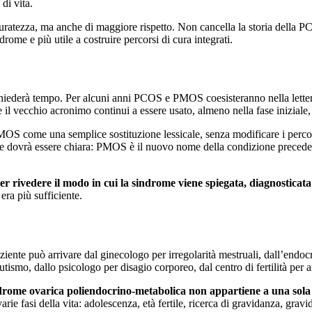
di vita.
tezza, ma anche di maggiore rispetto. Non cancella la storia della PCOS
rome e più utile a costruire percorsi di cura integrati.
erà tempo. Per alcuni anni PCOS e PMOS coesisteranno nella letteratura 
 il vecchio acronimo continui a essere usato, almeno nella fase iniziale, 
 PMOS come una semplice sostituzione lessicale, senza modificare i percor
one dovrà essere chiara: PMOS è il nuovo nome della condizione prece
er rivedere il modo in cui la sindrome viene spiegata, diagnosticata
ra più sufficiente.
te può arrivare dal ginecologo per irregolarità mestruali, dall’endoc
utismo, dallo psicologo per disagio corporeo, dal centro di fertilità per
drome ovarica poliendocrino-metabolica non appartiene a una sola 
rie fasi della vita: adolescenza, età fertile, ricerca di gravidanza, grav