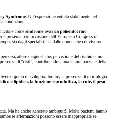
ary Syndrome
. Un’espressione entrata stabilmente nel
lla condizione.
aducibile come
sindrome ovarica poliendocrino-
et
e presentato in occasione dell’European Congress of
empo, sia dagli specialisti sia dalle donne che convivono
percorsi, attese diagnostiche, percezione del rischio e, non
presenza di “cisti”, contribuendo a una lettura parziale della
iverso grado di sviluppo. Inoltre, la presenza di morfologia
ico e lipidico, la funzione riproduttiva, la cute, il peso
tata. Ma ha anche generato ambiguità. Molte pazienti hanno
trambe le affermazioni possono essere inappropriate se