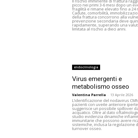
Il rischio imminente di frattura raggi
picco nei primi 3-6 mesi dopo un e
fragilità e rimane elevato fino a 24 
Cadute, comorbilità, immobilizzazi
della frattura concorrono alla vulner
prevenzione secondaria deve quind
rapidamente, superando una valu
limitata al rischio a dieci anni.
endocrinologia
Virus emergenti e
metabolismo osseo
Valentina Parrella
-
13 Aprile 2026
L’identificazione del nodavirus CMN
pazienti con uveite anteriore ipert
suggerisce un possibile spillover 
acquatico. Oltre al dato oftalmologic
studio evidenzia dinamiche infiam
immunitarie che possono avere ric
sistemiche, inclusa la regolazione d
turnover osseo.