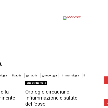
New
Cont
CHI SIAMO
SPAZIO PAZIENTI
EXPERT HUB
A
logia
fisiatria
geriatria
ginecologia
immunologia
endocrinologia
e la
Orologio circadiano,
minente
infiammazione e salute
dell’osso