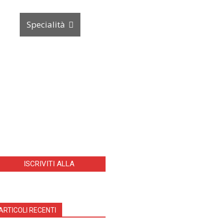
s
Specialità
Spazio Pazienti
enuti Riservati
Dalle Aziende
ACCEDI
REGISTRATI
ISCRIVITI ALLA
NEWSLETTER
ARTICOLI RECENTI