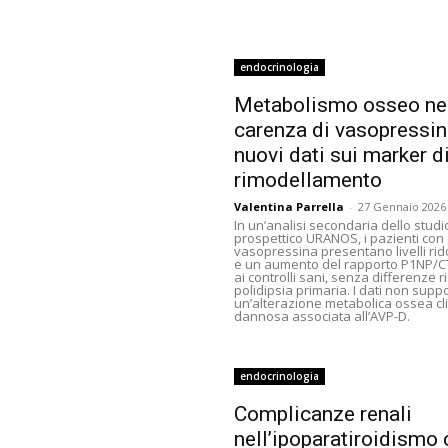
endocrinologia
Metabolismo osseo ne
carenza di vasopressin
nuovi dati sui marker d
rimodellamento
Valentina Parrella
-
27 Gennaio 2026
In un’analisi secondaria dello studi
prospettico URANOS, i pazienti con d
vasopressina presentano livelli rido
e un aumento del rapporto P1NP/CT
ai controlli sani, senza differenze r
polidipsia primaria. I dati non supp
un’alterazione metabolica ossea c
dannosa associata all’AVP-D.
endocrinologia
Complicanze renali
nell’ipoparatiroidismo 