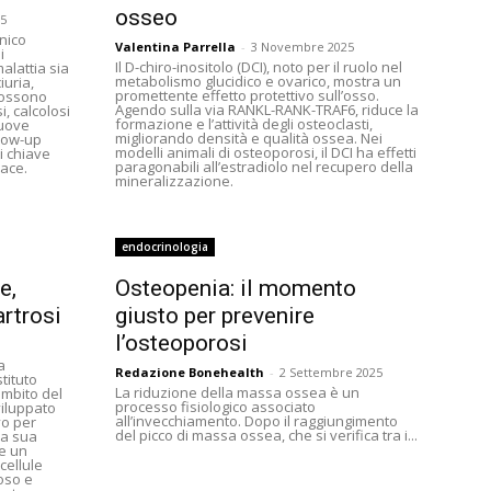
osseo
5
nico
Valentina Parrella
-
3 Novembre 2025
i
Il D-chiro-inositolo (DCI), noto per il ruolo nel
alattia sia
metabolismo glucidico e ovarico, mostra un
iuria,
promettente effetto protettivo sull’osso.
 possono
Agendo sulla via RANKL-RANK-TRAF6, riduce la
, calcolosi
formazione e l’attività degli osteoclasti,
nuove
migliorando densità e qualità ossea. Nei
llow-up
modelli animali di osteoporosi, il DCI ha effetti
i chiave
paragonabili all’estradiolo nel recupero della
cace.
mineralizzazione.
endocrinologia
e,
Osteopenia: il momento
artrosi
giusto per prevenire
l’osteoporosi
a
Redazione Bonehealth
-
2 Settembre 2025
tituto
La riduzione della massa ossea è un
ambito del
processo fisiologico associato
iluppato
all’invecchiamento. Dopo il raggiungimento
vo per
del picco di massa ossea, che si verifica tra i...
la sua
ne un
cellule
oso e