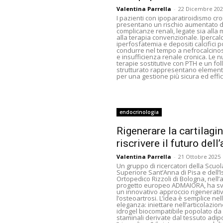
Valentina Parrella
-
22 Dicembre 202
I pazienti con ipoparatiroidismo cro
presentano un rischio aumentato d
complicanze renali, legate sia alla m
alla terapia convenzionale. Ipercalc
iperfosfatemia e depositi calcifici
condurre nel tempo a nefrocalcinosi
e insufficienza renale cronica. Le 
terapie sostitutive con PTH e un fo
strutturato rappresentano element
per una gestione più sicura ed effi
endocrinologia
Rigenerare la cartilagin
riscrivere il futuro dell’
Valentina Parrella
-
21 Ottobre 2025
Un gruppo di ricercatori della Scuol
Superiore Sant’Anna di Pisa e dell’Is
Ortopedico Rizzoli di Bologna, nell’
progetto europeo ADMAIORA, ha sv
un innovativo approccio rigenerati
l’osteoartrosi. L’idea è semplice nel
eleganza: iniettare nell’articolazio
idrogel biocompatibile popolato da 
staminali derivate dal tessuto adip