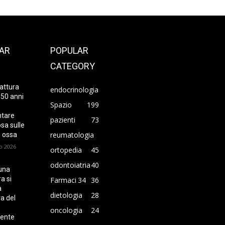
AR
POPULAR
CATEGORY
attura
endocrinologia
 50 anni
Spazio
199
ntare
pazienti
73
sa sulle
reumatologia
 ossa
o 2026
ortopedia
45
odontoiatria
40
una
a si
Farmaci
34
36
a
dietologia
28
ra del
o
oncologia
24
ente