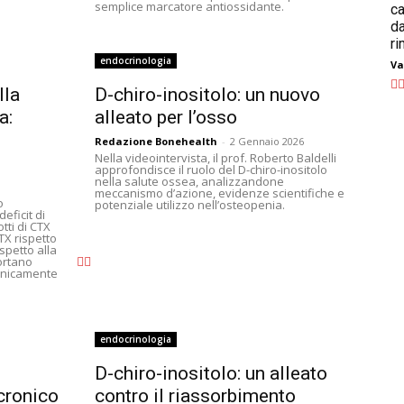
semplice marcatore antiossidante.
ca
da
r
endocrinologia
Va
lla
D-chiro-inositolo: un nuovo
a:
alleato per l’osso
i
Redazione Bonehealth
-
2 Gennaio 2026
Nella videointervista, il prof. Roberto Baldelli
approfondisce il ruolo del D-chiro-inositolo
nella salute ossea, analizzandone
meccanismo d’azione, evidenze scientifiche e
o
potenziale utilizzo nell’osteopenia.
eficit di
tti di CTX
X rispetto
ispetto alla
ortano
linicamente
endocrinologia
D-chiro-inositolo: un alleato
cronico
contro il riassorbimento