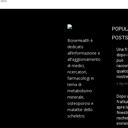
cata
POPUL
POSTS
BoneHealth è
dedicato
Una fr
all’informazione e
dopo i
all’aggiornamento
può
di medici,
racco
qualco
ricercatori,
nostre
farmacologi in
6 Agost
tema di
metabolismo
Dopo 
minerale,
frattur
osteoporosi e
apre l
malattie dello
finest
scheletro.
rischi
immin