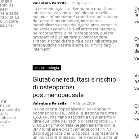
unge il
Valentina Parrella
-
7 Luglio 2026
vento da
Do
La cronobiologia sta diventando una chiave
mesi.
interpretativa sempre più rilevante nelle
one e sede
fi
malattie infiammatorie croniche e nella salute
abilità. La
dell’osso. Ritmi circadiani, immunità e
i iniziare
Va
metabolismo osseo dialogano attraverso vie
tazione
molecolari condivise. Nell’artrite reumatoide,
nell’osteoartrosi e nell’osteoporosi, questa
prospettiva può aiutare a comprendere
Or
sintomi, rischio di fragilità e possibili strategie
in
terapeutiche basate anche sul timing degli
interventi.
de
Va
endocrinologia
V
Glutatione reduttasi e rischio
o
di osteoporosi
Va
postmenopausale
V in
Valentina Parrella
-
16 Marzo 2026
ensiva
Gl
In una coorte ospedaliera di 401 donne in
da ambiente
o
postmenopausa, livelli di glutatione reduttasi
o, lo
≥55,8 U/L risultano associati a un aumento di
matorie e
Va
oltre due volte del rischio di osteoporosi (OR
adute
2,45). L’enzima correla negativamente con la
el
BMD lombare e positivamente con P1NP. Il
dato suggerisce che GR possa rappresentare
M
un indicatore di disequilibrio redox più che un