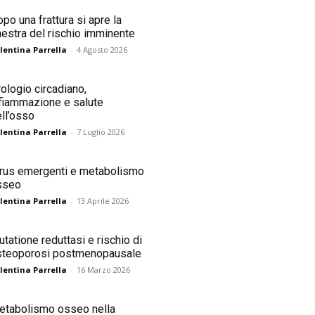
po una frattura si apre la
nestra del rischio imminente
lentina Parrella
-
4 Agosto 2026
ologio circadiano,
fiammazione e salute
ll’osso
lentina Parrella
-
7 Luglio 2026
irus emergenti e metabolismo
sseo
lentina Parrella
-
13 Aprile 2026
utatione reduttasi e rischio di
steoporosi postmenopausale
lentina Parrella
-
16 Marzo 2026
etabolismo osseo nella