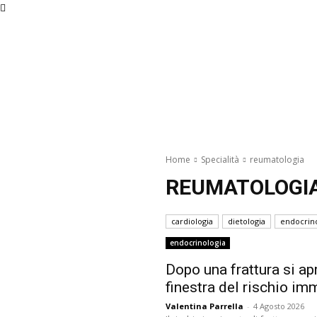
venerdì, Agosto 7, 2026
Home
Specialità
reumatologia
REUMATOLOGI
cardiologia
dietologia
endocrino
endocrinologia
Dopo una frattura si apr
finestra del rischio im
Valentina Parrella
-
4 Agosto 2026