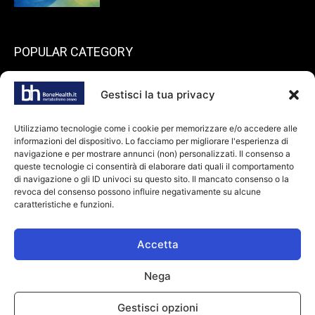
POPULAR CATEGORY
199
endocrinologia
Gestisci la tua privacy
73
Spazio pazienti
45
reumatologia
Utilizziamo tecnologie come i cookie per memorizzare e/o accedere alle
informazioni del dispositivo. Lo facciamo per migliorare l'esperienza di
40
ortopedia
navigazione e per mostrare annunci (non) personalizzati. Il consenso a
36
queste tecnologie ci consentirà di elaborare dati quali il comportamento
odontoiatria
di navigazione o gli ID univoci su questo sito. Il mancato consenso o la
34
Farmaci
revoca del consenso possono influire negativamente su alcune
caratteristiche e funzioni.
28
dietologia
24
oncologia
Accetta
Nega
© Copyright 2026 bonehealth.it |
Informativa privacy
|
Cookie Policy
|
Gestisci opzioni