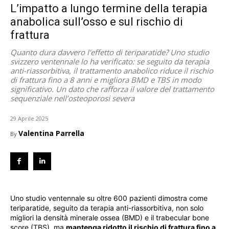
L’impatto a lungo termine della terapia
anabolica sull’osso e sul rischio di
frattura
Quanto dura davvero l’effetto di teriparatide? Uno studio
svizzero ventennale lo ha verificato: se seguito da terapia
anti-riassorbitiva, il trattamento anabolico riduce il rischio
di frattura fino a 8 anni e migliora BMD e TBS in modo
significativo. Un dato che rafforza il valore del trattamento
sequenziale nell’osteoporosi severa
29 Aprile 2025
Valentina Parrella
By
Uno studio ventennale su oltre 600 pazienti dimostra come
teriparatide, seguito da terapia anti-riassorbitiva, non solo
migliori la densità minerale ossea (BMD) e il trabecular bone
score (TBS), ma
mantenga ridotto il rischio di frattura fino a