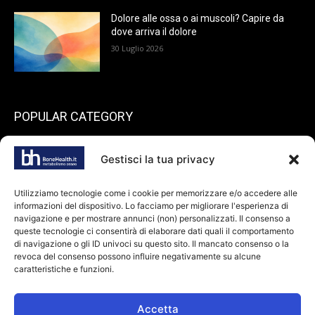
Dolore alle ossa o ai muscoli? Capire da
dove arriva il dolore
30 Luglio 2026
POPULAR CATEGORY
199
endocrinologia
Gestisci la tua privacy
73
Spazio pazienti
45
reumatologia
Utilizziamo tecnologie come i cookie per memorizzare e/o accedere alle
informazioni del dispositivo. Lo facciamo per migliorare l'esperienza di
40
ortopedia
navigazione e per mostrare annunci (non) personalizzati. Il consenso a
36
queste tecnologie ci consentirà di elaborare dati quali il comportamento
odontoiatria
di navigazione o gli ID univoci su questo sito. Il mancato consenso o la
34
Farmaci
revoca del consenso possono influire negativamente su alcune
caratteristiche e funzioni.
28
dietologia
24
oncologia
Accetta