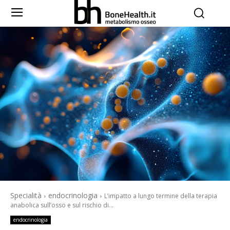
Specialità
endocrinologia
L’impatto a lungo termine della terapia
anabolica sull’osso e sul rischio di...
endocrinologia