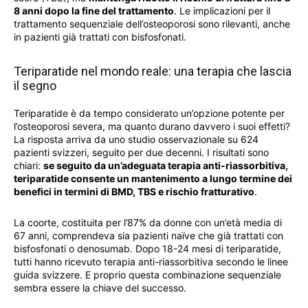
8 anni dopo la fine del trattamento
. Le implicazioni per il
trattamento sequenziale dell’osteoporosi sono rilevanti, anche
in pazienti già trattati con bisfosfonati.
Teriparatide nel mondo reale: una terapia che lascia
il segno
Teriparatide è da tempo considerato un’opzione potente per
l’osteoporosi severa, ma quanto durano davvero i suoi effetti?
La risposta arriva da uno studio osservazionale su 624
pazienti svizzeri, seguito per due decenni. I risultati sono
chiari:
se seguito da un’adeguata terapia anti-riassorbitiva,
teriparatide consente un mantenimento a lungo termine dei
benefici in termini di BMD, TBS e rischio fratturativo
.
La coorte, costituita per l’87% da donne con un’età media di
67 anni, comprendeva sia pazienti naïve che già trattati con
bisfosfonati o denosumab. Dopo 18-24 mesi di teriparatide,
tutti hanno ricevuto terapia anti-riassorbitiva secondo le linee
guida svizzere. E proprio questa combinazione sequenziale
sembra essere la chiave del successo.