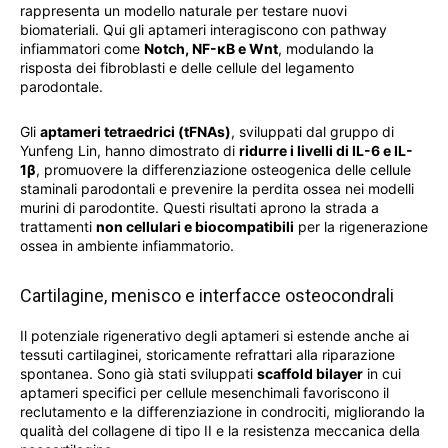
rappresenta un modello naturale per testare nuovi
biomateriali. Qui gli aptameri interagiscono con pathway
infiammatori come
Notch, NF-κB e Wnt
, modulando la
risposta dei fibroblasti e delle cellule del legamento
parodontale.
Gli
aptameri tetraedrici (tFNAs)
, sviluppati dal gruppo di
Yunfeng Lin, hanno dimostrato di
ridurre i livelli di IL-6 e IL-
1β
, promuovere la differenziazione osteogenica delle cellule
staminali parodontali e prevenire la perdita ossea nei modelli
murini di parodontite. Questi risultati aprono la strada a
trattamenti
non cellulari e biocompatibili
per la rigenerazione
ossea in ambiente infiammatorio.
Cartilagine, menisco e interfacce osteocondrali
Il potenziale rigenerativo degli aptameri si estende anche ai
tessuti cartilaginei, storicamente refrattari alla riparazione
spontanea. Sono già stati sviluppati
scaffold bilayer
in cui
aptameri specifici per cellule mesenchimali favoriscono il
reclutamento e la differenziazione in condrociti, migliorando la
qualità del collagene di tipo II e la resistenza meccanica della