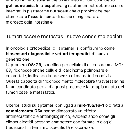
gut-bone axis
. In prospettiva, gli aptameri potrebbero essere
integrati in piattaforme nutraceutiche o probiotiche per
ottimizzare l’assorbimento di calcio e migliorare la
microecologia intestinale.
Tumori ossei e metastasi: nuove sonde molecolari
In oncologia ortopedica, gli aptameri si configurano come
biosensori diagnostici
e
vettori terapeutici
di nuova
generazione.
L’aptamero
OS-7.9
, specifico per cellule di osteosarcoma MG-
63, riconosce anche cellule di carcinoma polmonare e
colorettale, indicando la presenza di marcatori condivisi.
Questa capacità di “riconoscimento molecolare trasversale” ne
fa un candidato per la diagnosi precoce e la terapia mirata dei
tumori ossei e metastatici.
Ulteriori studi su aptameri coniugati a
miR-15a/16-1
o diretti al
complemento C5a
hanno dimostrato un effetto
antimetastatico e antiangiogenico, evidenziando come gli
oligonucleotidi possano competere con farmaci biologici
tradizionali in termini di specificità e sicurezza.