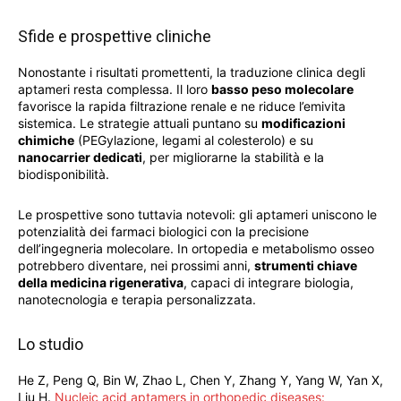
Sfide e prospettive cliniche
Nonostante i risultati promettenti, la traduzione clinica degli
aptameri resta complessa. Il loro
basso peso molecolare
favorisce la rapida filtrazione renale e ne riduce l’emivita
sistemica. Le strategie attuali puntano su
modificazioni
chimiche
(PEGylazione, legami al colesterolo) e su
nanocarrier dedicati
, per migliorarne la stabilità e la
biodisponibilità.
Le prospettive sono tuttavia notevoli: gli aptameri uniscono le
potenzialità dei farmaci biologici con la precisione
dell’ingegneria molecolare. In ortopedia e metabolismo osseo
potrebbero diventare, nei prossimi anni,
strumenti chiave
della medicina rigenerativa
, capaci di integrare biologia,
nanotecnologia e terapia personalizzata.
Lo studio
He Z, Peng Q, Bin W, Zhao L, Chen Y, Zhang Y, Yang W, Yan X,
Liu H.
Nucleic acid aptamers in orthopedic diseases: