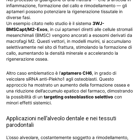
infiammazione, formazione del callo e rimodellamento — gli
aptameri possono potenziare la rigenerazione tissutale in
diverse fasi.
Un esempio citato nello studio è il sistema
3WJ-
BMSCapt/M2-Exos
, in cui aptameri diretti alle cellule stromali
mesenchimali (BMSC) vengono ancorati a esosomi derivati da
macrofagi M2. Questi vettori, in modelli murini, si accumulano
selettivamente nel sito di frattura, stimolando la formazione di
callo, aumentando la densità minerale e accelerando la
rigenerazione ossea.
Altro caso emblematico è l’
aptamero CH6
, in grado di
veicolare siRNA anti-Plekho1 agli osteoblasti. Questo
approccio ha mostrato un aumento della formazione ossea e
una riduzione dell’accumulo epatico del farmaco, dimostrando
la possibilità di un
targeting osteoblastico selettivo
con
minori effetti sistemici.
Applicazioni nell’alveolo dentale e nei tessuti
parodontali
L’osso alveolare, costantemente soggetto a rimodellamento,