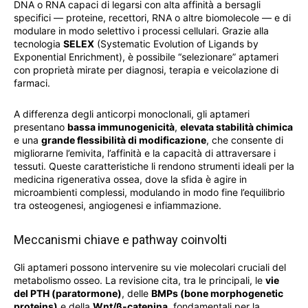
DNA o RNA capaci di legarsi con alta affinità a bersagli
specifici — proteine, recettori, RNA o altre biomolecole — e di
modulare in modo selettivo i processi cellulari. Grazie alla
tecnologia
SELEX
(Systematic Evolution of Ligands by
Exponential Enrichment), è possibile “selezionare” aptameri
con proprietà mirate per diagnosi, terapia e veicolazione di
farmaci.
A differenza degli anticorpi monoclonali, gli aptameri
presentano
bassa immunogenicità
,
elevata stabilità chimica
e una
grande flessibilità di modificazione
, che consente di
migliorarne l’emivita, l’affinità e la capacità di attraversare i
tessuti. Queste caratteristiche li rendono strumenti ideali per la
medicina rigenerativa ossea, dove la sfida è agire in
microambienti complessi, modulando in modo fine l’equilibrio
tra osteogenesi, angiogenesi e infiammazione.
Meccanismi chiave e pathway coinvolti
Gli aptameri possono intervenire su vie molecolari cruciali del
metabolismo osseo. La revisione cita, tra le principali, le
vie
del PTH (paratormone)
, delle
BMPs (bone morphogenetic
proteins)
e della
Wnt/β-catenina
, fondamentali per la