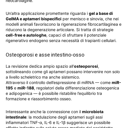
neocartilagine.
Un’altra applicazione promettente riguarda i
gel a base di
GelMA e aptameri bispecifici
per menisco e sinovia, che nei
modelli animali favoriscono la rigenerazione fibrocartilaginea e
riducono la degenerazione articolare. Si tratta di strategie
cell-free e autologhe
, capaci di sfruttare il potenziale
rigenerativo endogeno senza necessità di trapianti cellulari.
Osteoporosi e asse intestino-osso
La revisione dedica ampio spazio all’
osteoporosi
,
sottolineando come gli aptameri possano intervenire non solo
a livello scheletrico ma anche sistemico.
Attraverso il controllo dell’espressione di miRNA — come
miR-
195
e
miR-188
, regolatori della differenziazione osteogenica
e adipogenica — è possibile ristabilire l’equilibrio tra
formazione e riassorbimento osseo.
Interessante anche la connessione con il
microbiota
intestinale
: la modulazione degli aptameri sugli assi
infiammatori TNF-α, IL-6 e IL-1β suggerisce un possibile
effetto indiretto sulla salute ossea mediato dal cosiddetto