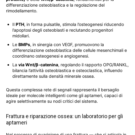
differenziazione osteoblastica e la regolazione del
rimodellamento.
Il
PTH
, in forma pulsatile, stimola l’osteogenesi riducendo
l’apoptosi degli osteoblasti e reclutando progenitori
midollari.
Le
BMPs
, in sinergia con VEGF, promuovono la
differenziazione osteoblastica delle cellule mesenchimali e
coordinano osteogenesi e angiogenesi.
La
via Wnt/β-catenina
, regolando il rapporto OPG/RANKL,
bilancia l’attività osteoblastica e osteoclastica, influendo
direttamente sulla densità minerale ossea.
Questa complessa rete di segnali rappresenta il bersaglio
ideale per molecole intelligenti come gli aptameri, capaci di
agire selettivamente su nodi critici del sistema.
Frattura e riparazione ossea: un laboratorio per gli
aptameri
Nel processo di guarigione di una frattura — che si articola in