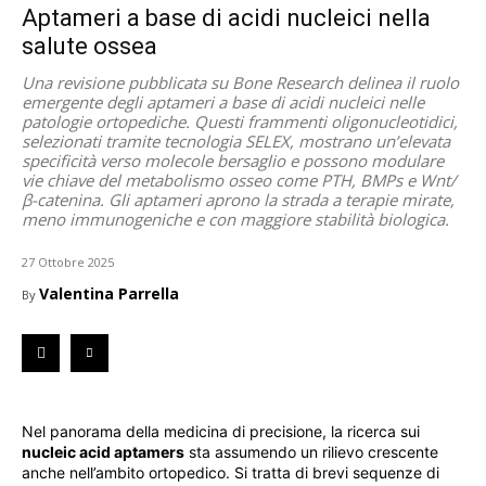
Aptameri a base di acidi nucleici nella
salute ossea
Una revisione pubblicata su Bone Research delinea il ruolo
emergente degli aptameri a base di acidi nucleici nelle
patologie ortopediche. Questi frammenti oligonucleotidici,
selezionati tramite tecnologia SELEX, mostrano un’elevata
specificità verso molecole bersaglio e possono modulare
vie chiave del metabolismo osseo come PTH, BMPs e Wnt/
β-catenina. Gli aptameri aprono la strada a terapie mirate,
meno immunogeniche e con maggiore stabilità biologica.
27 Ottobre 2025
Valentina Parrella
By
Nel panorama della medicina di precisione, la ricerca sui
nucleic acid aptamers
sta assumendo un rilievo crescente
anche nell’ambito ortopedico. Si tratta di brevi sequenze di