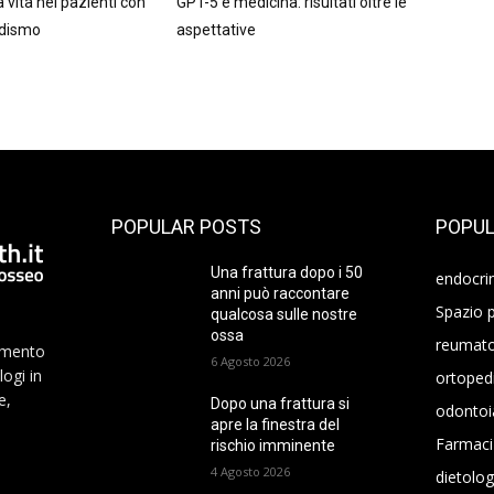
a vita nei pazienti con
GPT-5 e medicina: risultati oltre le
idismo
aspettative
POPULAR POSTS
POPUL
Una frattura dopo i 50
endocri
anni può raccontare
Spazio p
qualcosa sulle nostre
ossa
reumato
namento
6 Agosto 2026
logi in
ortoped
e,
Dopo una frattura si
odontoi
apre la finestra del
Farmaci
rischio imminente
4 Agosto 2026
dietolog