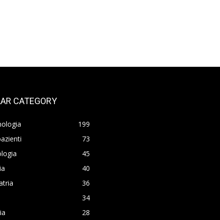
AR CATEGORY
nologia
199
azienti
73
logia
45
ia
40
atria
36
34
ia
28