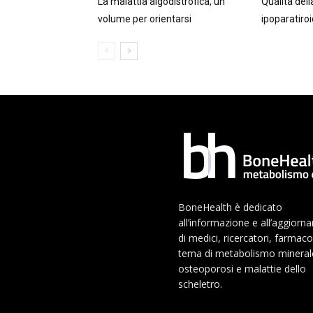
La malattia algodistrofica, un
Qualità dell
volume per orientarsi
ipoparatiro
BoneHealth è dedicato
all’informazione e all’aggior
di medici, ricercatori, farmaco
tema di metabolismo mineral
osteoporosi e malattie dello
scheletro.