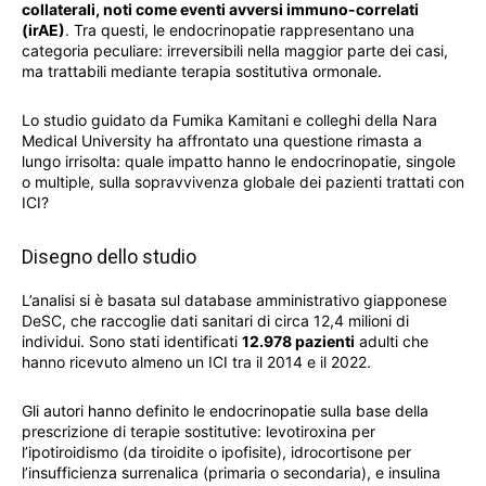
collaterali, noti come eventi avversi immuno-correlati
(irAE)
. Tra questi, le endocrinopatie rappresentano una
categoria peculiare: irreversibili nella maggior parte dei casi,
ma trattabili mediante terapia sostitutiva ormonale.
Lo studio guidato da Fumika Kamitani e colleghi della Nara
Medical University ha affrontato una questione rimasta a
lungo irrisolta: quale impatto hanno le endocrinopatie, singole
o multiple, sulla sopravvivenza globale dei pazienti trattati con
ICI?
Disegno dello studio
L’analisi si è basata sul database amministrativo giapponese
DeSC, che raccoglie dati sanitari di circa 12,4 milioni di
individui. Sono stati identificati
12.978 pazienti
adulti che
hanno ricevuto almeno un ICI tra il 2014 e il 2022.
Gli autori hanno definito le endocrinopatie sulla base della
prescrizione di terapie sostitutive: levotiroxina per
l’ipotiroidismo (da tiroidite o ipofisite), idrocortisone per
l’insufficienza surrenalica (primaria o secondaria), e insulina