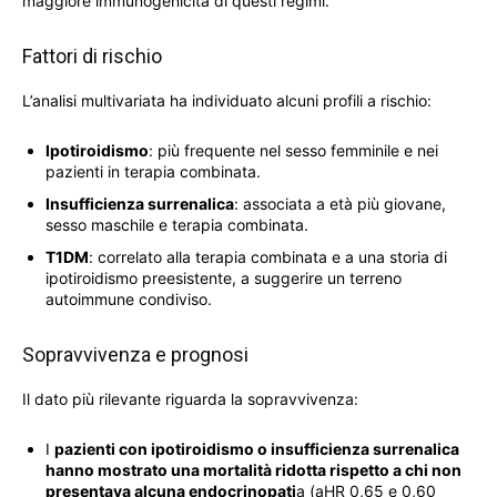
maggiore immunogenicità di questi regimi.
Fattori di rischio
L’analisi multivariata ha individuato alcuni profili a rischio:
Ipotiroidismo
: più frequente nel sesso femminile e nei
pazienti in terapia combinata.
Insufficienza surrenalica
: associata a età più giovane,
sesso maschile e terapia combinata.
T1DM
: correlato alla terapia combinata e a una storia di
ipotiroidismo preesistente, a suggerire un terreno
autoimmune condiviso.
Sopravvivenza e prognosi
Il dato più rilevante riguarda la sopravvivenza:
I
pazienti con ipotiroidismo o insufficienza surrenalica
hanno mostrato una mortalità ridotta rispetto a chi non
presentava alcuna endocrinopati
a (aHR 0,65 e 0,60