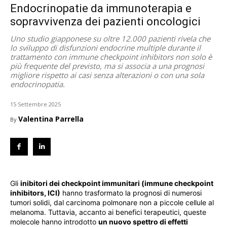
Endocrinopatie da immunoterapia e
sopravvivenza dei pazienti oncologici
Uno studio giapponese su oltre 12.000 pazienti rivela che
lo sviluppo di disfunzioni endocrine multiple durante il
trattamento con immune checkpoint inhibitors non solo è
più frequente del previsto, ma si associa a una prognosi
migliore rispetto ai casi senza alterazioni o con una sola
endocrinopatia.
15 Settembre 2025
Valentina Parrella
By
Gli
inibitori dei checkpoint immunitari (immune checkpoint
inhibitors, ICI)
hanno trasformato la prognosi di numerosi
tumori solidi, dal carcinoma polmonare non a piccole cellule al
melanoma. Tuttavia, accanto ai benefici terapeutici, queste
molecole hanno introdotto
un nuovo spettro di effetti