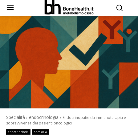
Specialità
endocrinologia
Endocrinopatie da immunoterapia e
sopravvivenza dei pazienti oncologici
endocrinologia
oncologia