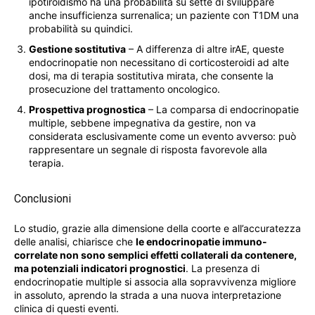
ipotiroidismo ha una probabilità su sette di sviluppare
anche insufficienza surrenalica; un paziente con T1DM una
probabilità su quindici.
Gestione sostitutiva
– A differenza di altre irAE, queste
endocrinopatie non necessitano di corticosteroidi ad alte
dosi, ma di terapia sostitutiva mirata, che consente la
prosecuzione del trattamento oncologico.
Prospettiva prognostica
– La comparsa di endocrinopatie
multiple, sebbene impegnativa da gestire, non va
considerata esclusivamente come un evento avverso: può
rappresentare un segnale di risposta favorevole alla
terapia.
Conclusioni
Lo studio, grazie alla dimensione della coorte e all’accuratezza
delle analisi, chiarisce che
le endocrinopatie immuno-
correlate non sono semplici effetti collaterali da contenere,
ma potenziali indicatori prognostici
. La presenza di
endocrinopatie multiple si associa alla sopravvivenza migliore
in assoluto, aprendo la strada a una nuova interpretazione
clinica di questi eventi.