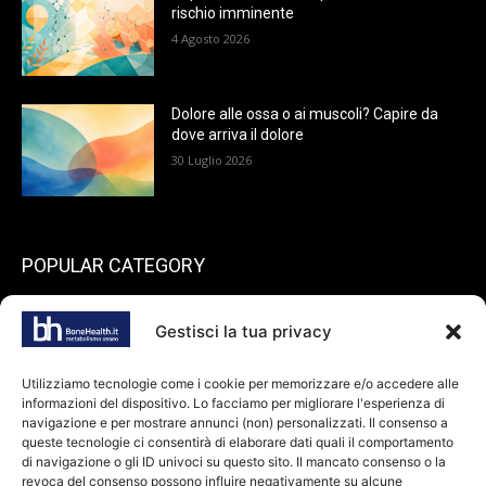
rischio imminente
4 Agosto 2026
Dolore alle ossa o ai muscoli? Capire da
dove arriva il dolore
30 Luglio 2026
POPULAR CATEGORY
199
endocrinologia
Gestisci la tua privacy
73
Spazio pazienti
45
reumatologia
Utilizziamo tecnologie come i cookie per memorizzare e/o accedere alle
informazioni del dispositivo. Lo facciamo per migliorare l'esperienza di
40
ortopedia
navigazione e per mostrare annunci (non) personalizzati. Il consenso a
36
queste tecnologie ci consentirà di elaborare dati quali il comportamento
odontoiatria
di navigazione o gli ID univoci su questo sito. Il mancato consenso o la
34
Farmaci
revoca del consenso possono influire negativamente su alcune