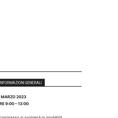
s
Specialità
Spazio Pazienti
enuti Riservati
Dalle Aziende
ACCEDI
REGISTRATI
INFORMAZIONI GENERALI
1 MARZO 2023
RE 9:00 – 13:00
 congresso si svolgerà in modalità