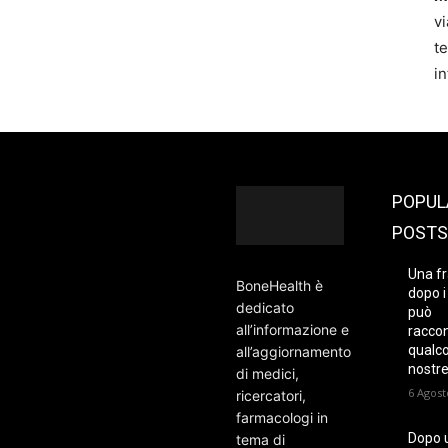
vi
t
i
POPUL
POSTS
Una fr
BoneHealth è
dopo i
dedicato
può
all’informazione e
racco
qualco
all’aggiornamento
nostre
di medici,
6 Agost
ricercatori,
farmacologi in
Dopo 
tema di