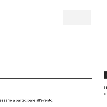
New
Cont
CHI SIAMO
SPAZIO PAZIENTI
EXPERT HUB
!
1
O
ssarie a partecipare all’evento.
Il