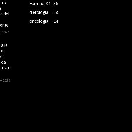
a si
Farmaci
34
36
a
dietologia
28
ra del
o
oncologia
24
ente
o 2026
 alle
 ai
li?
 da
riva il
io 2026