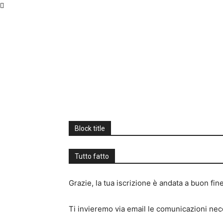
sabato, Agosto 8, 2026
Block title
Tutto fatto
Grazie, la tua iscrizione è andata a buon fine
Ti invieremo via email le comunicazioni nece