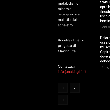
frattur
metabolismo
apre l
minerale,
finest
osteoporosi e
rischi
malattie dello
immin
scheletro.
4 Agost
Dolore
BoneHealth è un
ossa o
progetto di
musco
MakingLife.
Capire
dove ar
dolore
Contattaci:
30 Lugl
info@makinglife.it