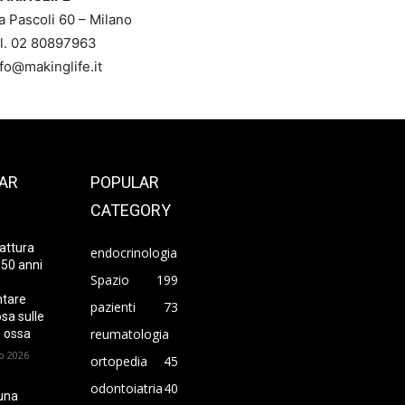
a Pascoli 60 – Milano
el. 02 80897963
nfo@makinglife.it
AR
POPULAR
CATEGORY
attura
endocrinologia
 50 anni
Spazio
199
ntare
pazienti
73
sa sulle
reumatologia
 ossa
o 2026
ortopedia
45
odontoiatria
40
una