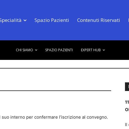
Specialità
Spazio Pazienti
Contenuti Riservati
CHI SIAMO
SPAZIO PAZIENTI
EXPERT HUB
1
O
al suo interno per confermare l’iscrizione al convegno.
Il