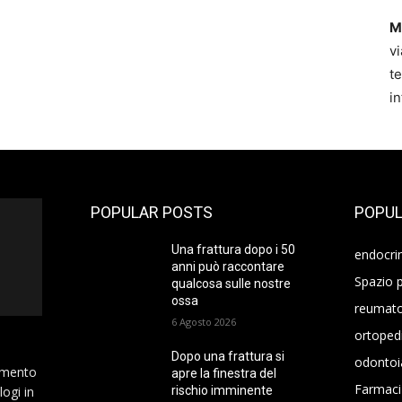
M
vi
t
i
POPULAR POSTS
POPUL
Una frattura dopo i 50
endocri
anni può raccontare
Spazio p
qualcosa sulle nostre
ossa
reumato
6 Agosto 2026
ortoped
Dopo una frattura si
odontoi
namento
apre la finestra del
Farmaci
logi in
rischio imminente