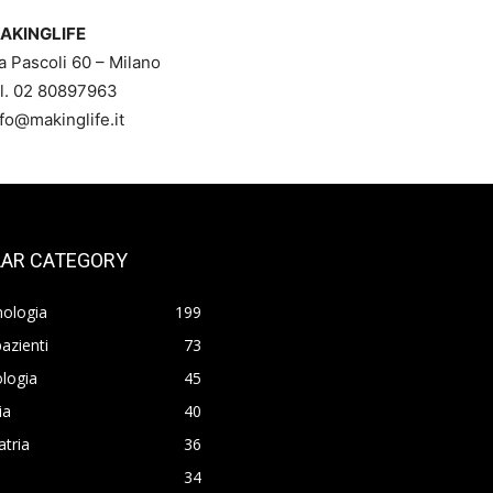
AKINGLIFE
a Pascoli 60 – Milano
el. 02 80897963
nfo@makinglife.it
AR CATEGORY
nologia
199
azienti
73
logia
45
ia
40
atria
36
34