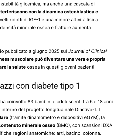
instabilità glicemica, ma anche una cascata di
nterferiscono con la dinamica osteoblastica e
elli ridotti di IGF-1 e una minore attività fisica
tta densità minerale ossea e fratture aumenta
io pubblicato a giugno 2025 sul
Journal of Clinical
ness muscolare può diventare una vera e propria
re la salute
ossea in questi giovani pazienti.
azzi con diabete tipo 1
, ha coinvolto 83 bambini e adolescenti tra 6 e 18 anni
l’interno del progetto longitudinale Diactive-1. I
lare
(tramite dinamometro e dispositivi eGYM), la
contenuto minerale osseo
(BMC), con scansioni DXA
cifiche regioni anatomiche: arti, bacino, colonna.