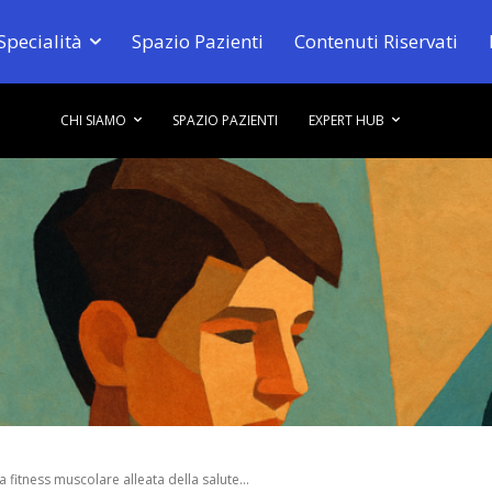
Specialità
Spazio Pazienti
Contenuti Riservati
CHI SIAMO
SPAZIO PAZIENTI
EXPERT HUB
a fitness muscolare alleata della salute...