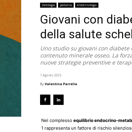
dietologia
pediatria
endocrinologia
Giovani con diabe
della salute sche
Uno studio su giovani con diabete 
contenuto minerale osseo. La forz
nuove strategie preventive e terape
7 Agosto 2025
By
Valentina Parrella
Nel complesso
equilibrio endocrino-metab
1 rappresenta un fattore di rischio silenzios