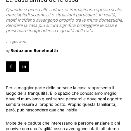
Quando si pensa alle cadute, si immaginano spesso scale,
marciapiedi sconnessi o situazioni particolari. In realtà,
molti incidenti avvengono proprio tra le mura domestiche.
Rendere la casa più sicura significa proteggere le ossa e
preservare indipendenza e qualità della vita.
2 Luglio 2026
Redazione Bonehealth
By
Per la maggior parte delle persone la casa rappresenta il
luogo della tranquillità. È lo spazio che conosciamo meglio,
dove ci muoviamo quasi senza pensarci e dove ogni oggetto
sembra essere al proprio posto. Proprio questa familiarità,
però, può nascondere qualche insidia.
Molte delle cadute che interessano le persone anziane o chi
convive con una fragilità ossea avvengono infatti all’interno