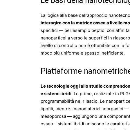
Le basi della nanotecnolog
La logica alla base dell’approccio nanotecn
interagire con la matrice ossea a livello m
specifici — per esempio peptidi con affinità
nanoparticella verso le superfici in riasso
livello di controllo non è ottenibile con le 
modo più uniforme e spesso inefficiente.
Piattaforme nanometrich
Le tecnologie oggi allo studio comprendono
e sistemi ibridi
. Le prime, realizzate in PLG
programmabilità nel rilascio. Le nanoparticel
lipofili, mentre i nanomateriali inorganici — 
mesoporosa — aggiungono una componente bi
osseo. I sistemi ibridi uniscono le caratteris