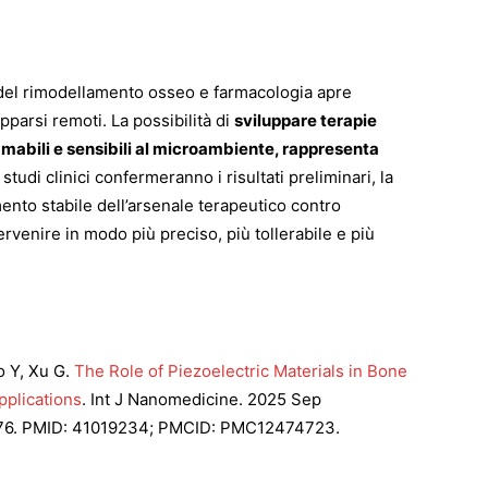
a del rimodellamento osseo e farmacologia apre
pparsi remoti. La possibilità di
sviluppare terapie
mabili e sensibili al microambiente, rappresenta
i studi clinici confermeranno i risultati preliminari, la
nto stabile dell’arsenale terapeutico contro
tervenire in modo più preciso, più tollerabile e più
o Y, Xu G.
The Role of Piezoelectric Materials in Bone
plications
. Int J Nanomedicine. 2025 Sep
5976. PMID: 41019234; PMCID: PMC12474723.