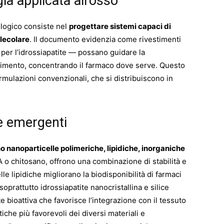
ia applicata all’osso
ologico consiste nel
progettare sistemi capaci di
olecolare
. Il documento evidenzia come rivestimenti
 per l’idrossiapatite — possano guidare la
rbimento, concentrando il farmaco dove serve. Questo
formulazioni convenzionali, che si distribuiscono in
e emergenti
 nanoparticelle polimeriche, lipidiche, inorganiche
A o chitosano, offrono una combinazione di stabilità e
le lipidiche migliorano la biodisponibilità di farmaci
soprattutto idrossiapatite nanocristallina e silice
oattiva che favorisce l’integrazione con il tessuto
tiche più favorevoli dei diversi materiali e