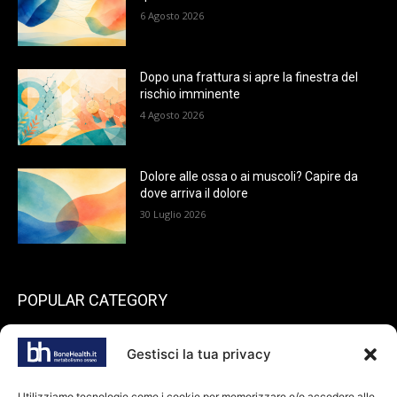
6 Agosto 2026
Dopo una frattura si apre la finestra del
rischio imminente
4 Agosto 2026
Dolore alle ossa o ai muscoli? Capire da
dove arriva il dolore
30 Luglio 2026
POPULAR CATEGORY
199
endocrinologia
Gestisci la tua privacy
73
Spazio pazienti
45
reumatologia
Utilizziamo tecnologie come i cookie per memorizzare e/o accedere alle