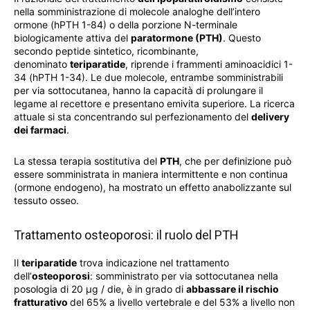
nella somministrazione di molecole analoghe dell’intero
ormone (hPTH 1-84) o della porzione N-terminale
biologicamente attiva del
paratormone (PTH)
. Questo
secondo peptide sintetico, ricombinante,
denominato
teriparatide
, riprende i frammenti aminoacidici 1-
34 (hPTH 1-34). Le due molecole, entrambe somministrabili
per via sottocutanea, hanno la capacità di prolungare il
legame al recettore e presentano emivita superiore. La ricerca
attuale si sta concentrando sul perfezionamento del
delivery
dei farmaci
.
La stessa terapia sostitutiva del
PTH
, che per definizione può
essere somministrata in maniera intermittente e non continua
(ormone endogeno), ha mostrato un effetto anabolizzante sul
tessuto osseo.
Trattamento osteoporosi: il ruolo del PTH
Il
teriparatide
trova indicazione nel trattamento
dell’
osteoporosi
: somministrato per via sottocutanea nella
posologia di 20 μg / die, è in grado di
abbassare il rischio
fratturativo
del 65% a livello vertebrale e del 53% a livello non