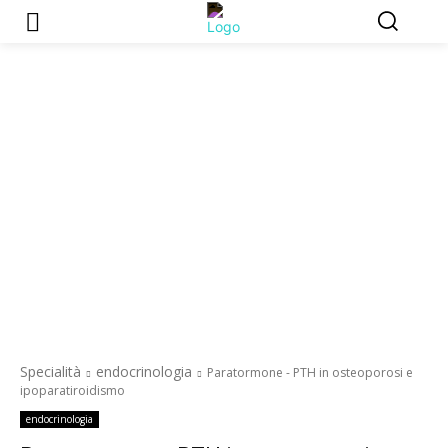
Specialità
endocrinologia
Paratormone - PTH in osteoporosi e
ipoparatiroidismo
endocrinologia