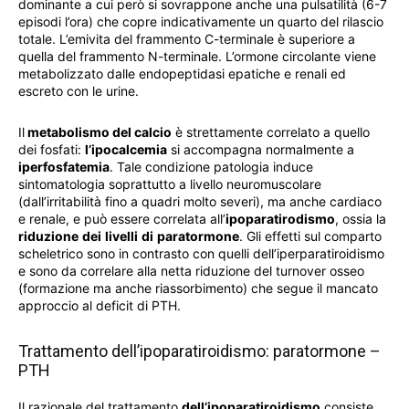
dominante a cui però si sovrappone anche una pulsatilità (6-7
episodi l’ora) che copre indicativamente un quarto del rilascio
totale. L’emivita del frammento C-terminale è superiore a
quella del frammento N-terminale. L’ormone circolante viene
metabolizzato dalle endopeptidasi epatiche e renali ed
escreto con le urine.
Il
metabolismo del calcio
è strettamente correlato a quello
dei fosfati:
l’ipocalcemia
si accompagna normalmente a
iperfosfatemia
. Tale condizione patologia induce
sintomatologia soprattutto a livello neuromuscolare
(dall’irritabilità fino a quadri molto severi), ma anche cardiaco
e renale, e può essere correlata all’
ipoparatirodismo
, ossia la
riduzione
dei
livelli
di
paratormone
. Gli effetti sul comparto
scheletrico sono in contrasto con quelli dell’iperparatiroidismo
e sono da correlare alla netta riduzione del turnover osseo
(formazione ma anche riassorbimento) che segue il mancato
approccio al deficit di PTH.
Trattamento dell’ipoparatiroidismo: paratormone –
PTH
Il razionale del trattamento
dell’ipoparatiroidismo
consiste