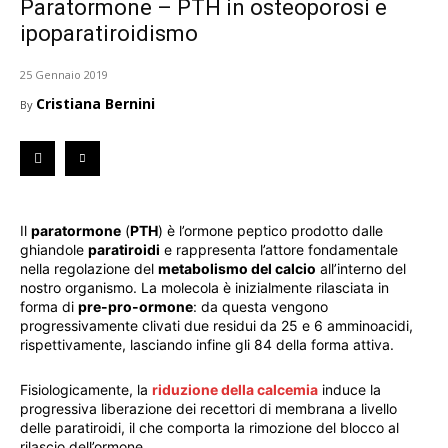
Paratormone – PTH in osteoporosi e
ipoparatiroidismo
25 Gennaio 2019
Cristiana Bernini
By
Il
paratormone
(
PTH
) è l’ormone peptico prodotto dalle
ghiandole
paratiroidi
e rappresenta l’attore fondamentale
nella regolazione del
metabolismo del calcio
all’interno del
nostro organismo. La molecola è inizialmente rilasciata in
forma di
pre-pro-ormone
: da questa vengono
progressivamente clivati due residui da 25 e 6 amminoacidi,
rispettivamente, lasciando infine gli 84 della forma attiva.
Fisiologicamente, la
riduzione della calcemia
induce la
progressiva liberazione dei recettori di membrana a livello
delle paratiroidi, il che comporta la rimozione del blocco al
rilascio dell’ormone.