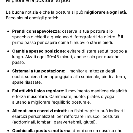
Migliorare la postura: si può
La buona notizia è che la postura si può
migliorare a ogni età
.
Ecco alcuni consigli pratici:
Prendi consapevolezza
: osserva la tua postura allo
specchio o chiedi a qualcuno di fotografarti da dietro. È il
primo passo per capire come ti muovi o stai in piedi.
Cambia spesso posizione
: evitare di stare seduti troppo a
lungo. Alzati ogni 30-45 minuti, anche solo per qualche
passo.
Sistema la tua postazione
: il monitor all’altezza degli
occhi, schiena ben appoggiata allo schienale, piedi a terra,
spalle rilassate.
Fai attività fisica regolare
: il movimento mantiene elasticità
e forza muscolare. Camminate, nuoto, pilates o yoga
aiutano a migliorare l’equilibrio posturale.
Allenati con esercizi mirati
: un fisioterapista può indicarti
esercizi personalizzati per rafforzare i muscoli posturali
(addominali, lombari, paravertebrali, glutei).
Occhio alla postura notturna
: dormi con un cuscino che