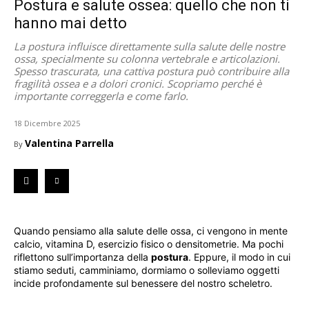
Postura e salute ossea: quello che non ti
hanno mai detto
La postura influisce direttamente sulla salute delle nostre
ossa, specialmente su colonna vertebrale e articolazioni.
Spesso trascurata, una cattiva postura può contribuire alla
fragilità ossea e a dolori cronici. Scopriamo perché è
importante correggerla e come farlo.
18 Dicembre 2025
Valentina Parrella
By
Quando pensiamo alla salute delle ossa, ci vengono in mente
calcio, vitamina D, esercizio fisico o densitometrie. Ma pochi
riflettono sull’importanza della
postura
. Eppure, il modo in cui
stiamo seduti, camminiamo, dormiamo o solleviamo oggetti
incide profondamente sul benessere del nostro scheletro.