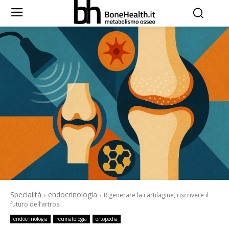
Specialità
endocrinologia
Rigenerare la cartilagine, riscrivere il
futuro dell’artrosi
endocrinologia
reumatologia
ortopedia