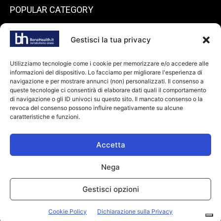
POPULAR CATEGORY
199
endocrinologia
Gestisci la tua privacy
72
Spazio pazienti
45
reumatologia
Utilizziamo tecnologie come i cookie per memorizzare e/o accedere alle
informazioni del dispositivo. Lo facciamo per migliorare l'esperienza di
40
ortopedia
navigazione e per mostrare annunci (non) personalizzati. Il consenso a
36
queste tecnologie ci consentirà di elaborare dati quali il comportamento
odontoiatria
di navigazione o gli ID univoci su questo sito. Il mancato consenso o la
34
Farmaci
revoca del consenso possono influire negativamente su alcune
caratteristiche e funzioni.
28
dietologia
24
oncologia
Accetta
Nega
© Copyright 2026 bonehealth.it |
Informativa privacy
|
Cookie Policy
|
Gestisci opzioni
Makinglife P. IVA: 11294110967
Il Responsabile per la Protezione dei dati avv. Monica Gobbato è
Cookie Policy
Dichiarazione sulla Privacy
raggiungibile a dpo@makinglife.it