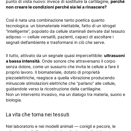
punto di vista nuovo: invece di sostituire la cartilagine,
perché
non creare le condizioni perché sia lei a rinascere?
Così è nata una combinazione tanto poetica quanto
tecnologica: un biomateriale iniettabile, fatto di un idrogel
“intelligente”, popolato da cellule staminali derivate dal tessuto
adiposo — cellule versatili, pazienti, capaci di ascoltare i
segnali dell’ambiente e trasformarsi in ciò che serve.
Il tutto, attivato da un segnale quasi impercettibile:
ultrasuoni
a bassa intensità
. Onde sonore che attraversano il corpo
senza dolore, come un sussurro che invita le cellule a fare il
proprio lavoro. Il biomateriale, dotato di proprietà
piezoelettriche, reagisce a quella vibrazione producendo
minuscole stimolazioni elettriche che “parlano” alle cellule,
guidandole verso la ricostruzione della cartilagine.
Non un intervento invasivo, ma un dialogo tra materia, suono e
biologia.
La vita che torna nei tessuti
Nel laboratorio e nei modelli animali — conigli e pecore, le