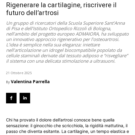
Rigenerare la cartilagine, riscrivere il
futuro dell’artrosi
Un gruppo di ricercatori della Scuola Superiore Sant’Anna
di Pisa e dell’Istituto Ortopedico Rizzoli di Bologna,
nell’ambito del progetto europeo ADMAIORA, ha sviluppato
un innovativo approccio rigenerativo per l’osteoartrosi.
L’idea è semplice nella sua eleganza: iniettare
nell’articolazione un idrogel biocompatibile popolato da
cellule staminali derivate dal tessuto adiposo e “risvegliare”
il sistema con una delicata stimolazione a ultrasuoni.
21 Ottobre 2025
Valentina Parrella
By
Chi ha provato il dolore dell’artrosi conosce bene quella
sensazione: il ginocchio che scricchiola, la rigidità mattutina, il
passo che diventa esitante. La cartilagine, un tempo elastica e