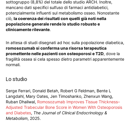
sottogruppo (8,8%) del totale dello studio ARCH. Inoltre,
mancano dati specifici sull’uso di farmaci antidiabetici,
potenzialmente influenti sul metabolismo osseo. Nonostante
ciò,
la coerenza dei risultati con quelli già noti nella
popolazione generale rende lo studio robusto e
clinicamente rilevante
.
In attesa di studi disegnati ad hoc sulla popolazione diabetica,
romosozumab si conferma una risorsa terapeutica
promettente nelle pazienti con osteoporosi e T2D
, dove la
fragilità ossea si cela spesso dietro parametri apparentemente
normali.
Lo studio
Serge Ferrari, Donald Betah, Robert G Feldman, Bente L
Langdahl, Mary Oates, Jen Timoshanko, Zhenxun Wang,
Ruban Dhaliwal,
Romosozumab Improves Tissue Thickness–
Adjusted Trabecular Bone Score in Women With Osteoporosis
and Diabetes
,
The Journal of Clinical Endocrinology &
Metabolism
, 2025.