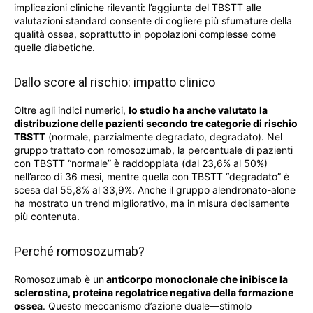
implicazioni cliniche rilevanti: l’aggiunta del TBSTT alle
valutazioni standard consente di cogliere più sfumature della
qualità ossea, soprattutto in popolazioni complesse come
quelle diabetiche.
Dallo score al rischio: impatto clinico
Oltre agli indici numerici,
lo studio ha anche valutato la
distribuzione delle pazienti secondo tre categorie di rischio
TBSTT
(normale, parzialmente degradato, degradato). Nel
gruppo trattato con romosozumab, la percentuale di pazienti
con TBSTT “normale” è raddoppiata (dal 23,6% al 50%)
nell’arco di 36 mesi, mentre quella con TBSTT “degradato” è
scesa dal 55,8% al 33,9%. Anche il gruppo alendronato-alone
ha mostrato un trend migliorativo, ma in misura decisamente
più contenuta.
Perché romosozumab?
Romosozumab è un
anticorpo monoclonale che inibisce la
sclerostina, proteina regolatrice negativa della formazione
ossea
. Questo meccanismo d’azione duale—stimolo