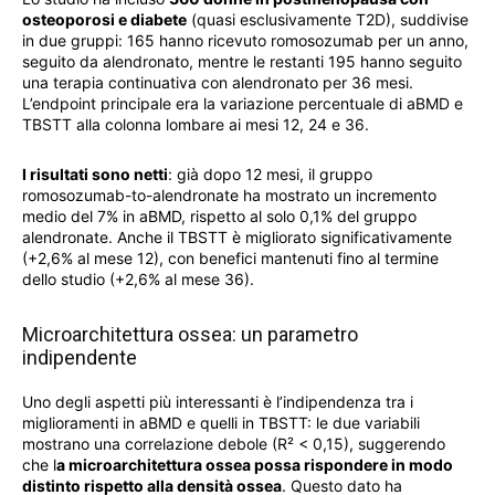
osteoporosi e diabete
(quasi esclusivamente T2D), suddivise
in due gruppi: 165 hanno ricevuto romosozumab per un anno,
seguito da alendronato, mentre le restanti 195 hanno seguito
una terapia continuativa con alendronato per 36 mesi.
L’endpoint principale era la variazione percentuale di aBMD e
TBSTT alla colonna lombare ai mesi 12, 24 e 36.
I risultati sono netti
: già dopo 12 mesi, il gruppo
romosozumab-to-alendronate ha mostrato un incremento
medio del 7% in aBMD, rispetto al solo 0,1% del gruppo
alendronate. Anche il TBSTT è migliorato significativamente
(+2,6% al mese 12), con benefici mantenuti fino al termine
dello studio (+2,6% al mese 36).
Microarchitettura ossea: un parametro
indipendente
Uno degli aspetti più interessanti è l’indipendenza tra i
miglioramenti in aBMD e quelli in TBSTT: le due variabili
mostrano una correlazione debole (R² < 0,15), suggerendo
che l
a microarchitettura ossea possa rispondere in modo
distinto rispetto alla densità ossea
. Questo dato ha