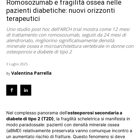
Romosozumab e fragilità ossea nelle
pazienti diabetiche: nuovi orizzonti
terapeutici
Uno studio post hoc dell’ARCH trial mostra come 12 mesi
di trattamento con romosozumab, seguiti da 24 mesi di
alendronato, migliorino significativamente densità
minerale ossea e microarchitettura vertebrale in donne con
osteoporosi e diabete di tipo 2
3 Luglio 2025
Valentina Parrella
By
Nel complesso panorama dell’
osteoporosi secondaria a
diabete di tipo 2 (T2D)
, la fragilità scheletrica si manifesta in
modo paradossale: pazienti con densità minerale ossea
(aBMD) relativamente preservata vanno comunque incontro a
un aumentato rischio di fratture. Questo fenomeno si deve