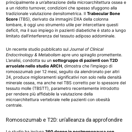
principalmente a un’alterazione della microarchitettura ossea e
a un ridotto turnover, condizioni che spesso sfuggono alla
tradizionale valutazione densitometrica. Il
Trabecular Bone
Score
(TBS), derivato da immagini DXA della colonna
lombare, è oggi uno strumento utile per intercettare questi
deficit, ma il suo impiego in pazienti diabetiche è stato a lungo
limitato dall’interferenza del tessuto adiposo addominale.
Un recente studio pubblicato sul
Journal of Clinical
Endocrinology & Metabolism
apre uno spiraglio promettente.
L’analisi, condotta su un
sottogruppo di pazienti con T2D
arruolate nello studio ARCH
, dimostra che l’impiego di
romosozumab per 12 mesi, seguito da alendronato per altri
24, produce miglioramenti significativi non solo nella densità
minerale ossea, ma anche nel TBS corretto per lo spessore del
tessuto molle (TBSTT), parametro recentemente introdotto
per rendere più affidabile la valutazione della
microarchitettura vertebrale nelle pazienti con obesità
centrale.
Romosozumab e T2D: un’alleanza da approfondire
Lo studio ha incluso
360 donne in postmenopausa con