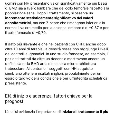
uomini con HH presentano valori significativamente più bassi
di BMD sia a livello lombare che del collo femorale rispetto alla
popolazione sana. Dopo il trattamento, si osserva un
incremento statisticamente significativo dei valori
densitometrici
, ma con Z-score che rimangono inferiori alla
norma: il valore medio per la colonna lombare è di –0,87 e per
il collo femorale di –0,70.
Il dato più rilevante è che nei pazienti con CHH, anche dopo
oltre 10 anni di terapia, la densità ossea non raggiunge i livelli
dei controlli eugonadici. In uno studio francese, ad esempio, i
pazienti trattati da oltre un decennio mostravano ancora un
deficit sia nella BMD areale che nella microarchitettura
trabecolare. Al contrario, i soggetti con HH acquisito
sembrano ottenere risultati migliori, probabilmente per un
esordio tardivo della condizione e per un’integrità scheletrica
preesistente.
Età di inizio e aderenza: fattori chiave per la
prognosi
L’analisi evidenzia l’importanza di
iniziare il trattamento il più