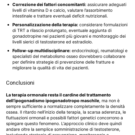
Correzione dei fattori concomitanti:
assicurare adeguati
livelli di vitamina D e calcio, valutare l’assorbimento
intestinale e trattare eventuali deficit nutrizionali.
Personalizzazione della terapia:
considerare formulazioni
di TRT a rilascio prolungato, eventuale aggiunta di
gonadotropine nei pazienti più giovani e monitoraggio dei
livelli sierici di testosterone ed estradiolo.
Follow-up multidisciplinare:
endocrinologi, reumatologi e
specialisti del metabolismo osseo dovrebbero collaborare
per definire strategie di prevenzione delle fratture e
migliorare la qualità di vita dei pazienti.
Conclusioni
La terapia ormonale resta il cardine del trattamento
dell’ipogonadismo ipogonadotropo maschile
, ma non è
sempre sufficiente a normalizzare completamente la densità
ossea. Il ritardo nell’inizio della terapia, la scarsa aderenza, le
fluttuazioni ormonali e possibili fattori genetici concorrono a
spiegare questo fenomeno. L’approccio clinico deve quindi
andare oltre la semplice somministrazione di testosterone,
includendo strategie di prevenzione, monitoraggio e