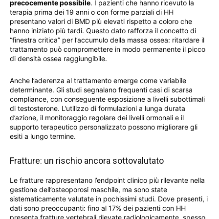
precocemente possibile
. I pazienti che hanno ricevuto la
terapia prima dei 19 anni o con forme parziali di HH
presentano valori di BMD più elevati rispetto a coloro che
hanno iniziato più tardi. Questo dato rafforza il concetto di
“finestra critica” per l’accumulo della massa ossea: ritardare il
trattamento può compromettere in modo permanente il picco
di densità ossea raggiungibile.
Anche l’aderenza al trattamento emerge come variabile
determinante. Gli studi segnalano frequenti casi di scarsa
compliance, con conseguente esposizione a livelli subottimali
di testosterone. L’utilizzo di formulazioni a lunga durata
d’azione, il monitoraggio regolare dei livelli ormonali e il
supporto terapeutico personalizzato possono migliorare gli
esiti a lungo termine.
Fratture: un rischio ancora sottovalutato
Le fratture rappresentano l’endpoint clinico più rilevante nella
gestione dell’osteoporosi maschile, ma sono state
sistematicamente valutate in pochissimi studi. Dove presenti, i
dati sono preoccupanti: fino al 17% dei pazienti con HH
presenta fratture vertebrali rilevate radiologicamente, spesso