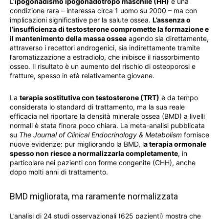
L’
ipogonadismo ipogonadotropo maschile (HH)
è una
condizione rara – interessa circa 1 uomo su 2000 – ma con
implicazioni significative per la salute ossea.
L’assenza o
l’insufficienza di testosterone compromette la formazione e
il mantenimento della massa ossea
agendo sia direttamente,
attraverso i recettori androgenici, sia indirettamente tramite
l’aromatizzazione a estradiolo, che inibisce il riassorbimento
osseo. Il risultato è un aumento del rischio di osteoporosi e
fratture, spesso in età relativamente giovane.
La
terapia sostitutiva con testosterone (TRT)
è da tempo
considerata lo standard di trattamento, ma la sua reale
efficacia nel riportare la densità minerale ossea (BMD) a livelli
normali è stata finora poco chiara. La meta-analisi pubblicata
su
The Journal of Clinical Endocrinology & Metabolism
fornisce
nuove evidenze: pur migliorando la BMD, l
a terapia ormonale
spesso non riesce a normalizzarla completamente
, in
particolare nei pazienti con forme congenite (CHH), anche
dopo molti anni di trattamento.
BMD migliorata, ma raramente normalizzata
L’analisi di 24 studi osservazionali (625 pazienti) mostra che