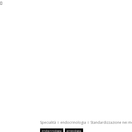
giovedì, Agosto 6, 2026
Specialità
endocrinologia
Standardizzazione nei m
endocrinologia
ginecologia