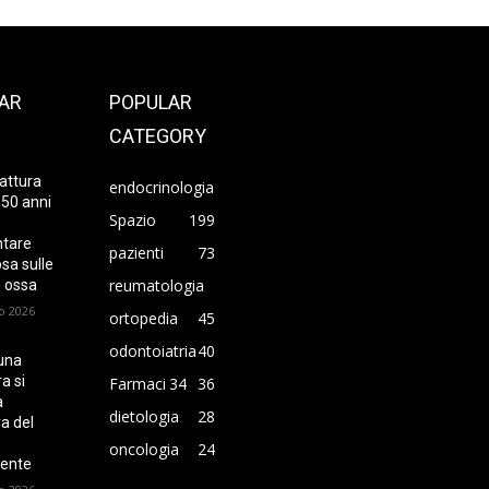
AR
POPULAR
CATEGORY
attura
endocrinologia
 50 anni
Spazio
199
ntare
pazienti
73
sa sulle
reumatologia
 ossa
o 2026
ortopedia
45
odontoiatria
40
una
a si
Farmaci
34
36
a
dietologia
28
ra del
o
oncologia
24
ente