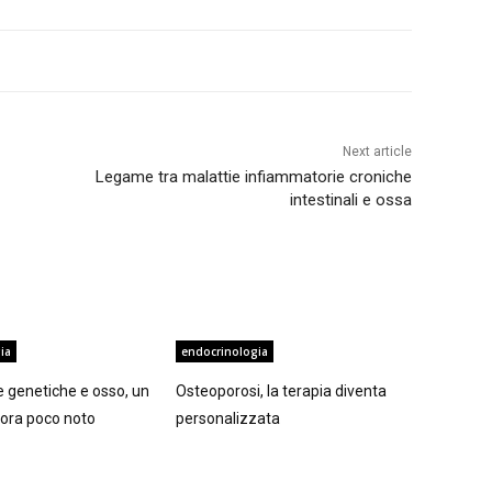
Next article
Legame tra malattie infiammatorie croniche
intestinali e ossa
ia
endocrinologia
ie genetiche e osso, un
Osteoporosi, la terapia diventa
ora poco noto
personalizzata