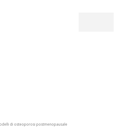
New
Cont
CHI SIAMO
SPAZIO PAZIENTI
EXPERT HUB
odelli di osteoporosi postmenopausale