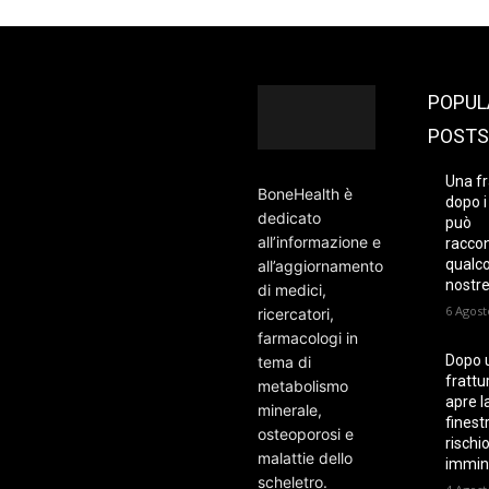
POPUL
POSTS
Una fr
BoneHealth è
dopo i
dedicato
può
all’informazione e
racco
qualco
all’aggiornamento
nostre
di medici,
6 Agost
ricercatori,
farmacologi in
Dopo 
tema di
frattur
metabolismo
apre l
minerale,
finest
osteoporosi e
rischi
malattie dello
immin
scheletro.