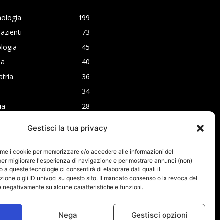
nologia
199
azienti
73
logia
45
ia
40
atria
36
34
ia
28
ia
24
Gestisci la tua privacy
ome i cookie per memorizzare e/o accedere alle informazioni del
per migliorare l'esperienza di navigazione e per mostrare annunci (non)
o a queste tecnologie ci consentirà di elaborare dati quali il
one o gli ID univoci su questo sito. Il mancato consenso o la revoca del
 negativamente su alcune caratteristiche e funzioni.
Nega
Gestisci opzioni