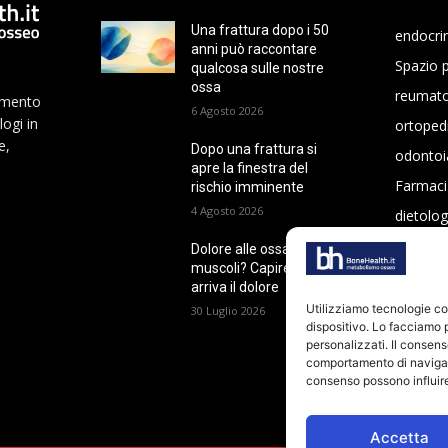
Una frattura dopo i 50
endocri
anni può raccontare
Spazio p
qualcosa sulle nostre
ossa
reumato
namento
6 Agosto 2026
logi in
ortoped
e,
Dopo una frattura si
odontoi
apre la finestra del
Farmaci
rischio imminente
4 Agosto 2026
dietolog
oncolog
Dolore alle ossa o ai
muscoli? Capire da dove
arriva il dolore
Utilizziamo tecnologie c
30 Luglio 2026
dispositivo. Lo facciamo 
personalizzati. Il consens
comportamento di navigazi
consenso possono influire
Accetta