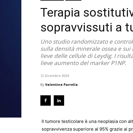
Terapia sostitut
sopravvissuti a 
Uno studio randomizzato e controlla
sulla densità minerale ossea e sui 
lieve delle cellule di Leydig. I ri
lieve aumento del marker P1NP.
12 Dicembre 2024
By
Valentina Parrella
Il tumore testicolare è una neoplasia con al
sopravvivenza superiore al 95% grazie ai pr