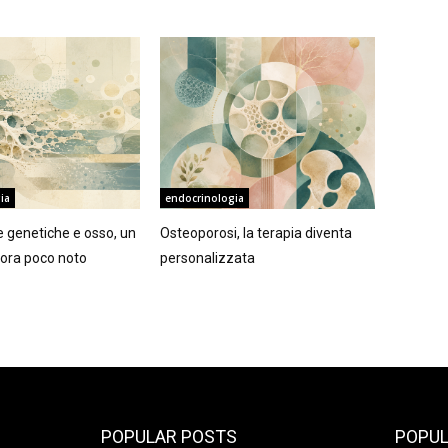
ia
endocrinologia
ie genetiche e osso, un
Osteoporosi, la terapia diventa
ora poco noto
personalizzata
POPULAR POSTS
POPUL