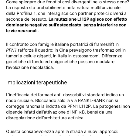
Come spiegare due fenotipi così divergenti nello stesso gene?
La risposta sta probabilmente nella natura multifunzionale
della Profilina 1, che interagisce con partner proteici diversi a
seconda del tessuto.
La mutazione L112P agisce con effetto
dominante negativo sull’osteoclasto, senza interferire con
le vie neuronali
.
Il confronto con famiglie italiane portatrici di frameshift in
PFN1
rafforza il quadro: in Cina prevalgono trasformazioni in
tumori a cellule giganti, in Italia in osteosarcomi. Differenze
genetiche di fondo ed epigenetiche possono modulare
l’evoluzione neoplastica.
Implicazioni terapeutiche
L’inefficacia dei farmaci anti-riassorbitivi standard indica un
nodo cruciale. Bloccando solo la via RANKL-RANK non si
corregge l’anomalia indotta da PFN1 L112P. La patogenesi non
dipende infatti dall’attivazione di NF-κB, bensì da una
disregolazione dell’architettura actinica.
Questa consapevolezza apre la strada a nuovi approcci: