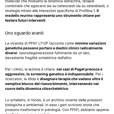
molecole che modulino la dinamica dell’actina, terapie
combinate che agiscano sia su osteoclasti sia su osteoblasti, o
strategie mirate alle interazioni specifiche di Profilina 1.
Il
modello murino rappresenta uno strumento chiave per
testare futuri interventi
.
Uno sguardo avanti
La vicenda di PFN1 L112P racconta come
minime variazioni
genetiche possano portare a destini clinici radicalmente
diversi
: neurodegenerazione fulminante da un lato,
devastante fragilità scheletrica dall’altro.
Per i clinici, la lezione è chiara:
nei casi di Paget precoce e
aggressivo, lo screening genetico è indispensabile
. Per i
ricercatori, la sfida è
disegnare terapie che vadano oltre il
semplice blocco del riassorbimento, intervenendo nel
cuore della dinamica citoscheletrica
.
Lo scheletro, in fondo, è un archivio vivente delle pressioni
biologiche e ambientali. In esso i geni scrivono storie che
possono trasformarsi in patologia. Con PFN1, abbiamo appena