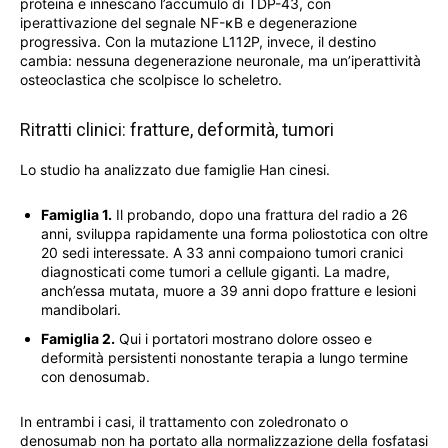
proteina e innescano l’accumulo di TDP-43, con
iperattivazione del segnale NF-κB e degenerazione
progressiva. Con la mutazione L112P, invece, il destino
cambia: nessuna degenerazione neuronale, ma un’iperattività
osteoclastica che scolpisce lo scheletro.
Ritratti clinici: fratture, deformità, tumori
Lo studio ha analizzato due famiglie Han cinesi.
Famiglia 1.
Il probando, dopo una frattura del radio a 26
anni, sviluppa rapidamente una forma poliostotica con oltre
20 sedi interessate. A 33 anni compaiono tumori cranici
diagnosticati come tumori a cellule giganti. La madre,
anch’essa mutata, muore a 39 anni dopo fratture e lesioni
mandibolari.
Famiglia 2.
Qui i portatori mostrano dolore osseo e
deformità persistenti nonostante terapia a lungo termine
con denosumab.
In entrambi i casi, il trattamento con zoledronato o
denosumab non ha portato alla normalizzazione della fosfatasi