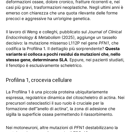
deformazioni ossee, dolore cronico, fratture ricorrenti e, nei
casi più gravi, trasformazioni neoplastiche. Negli ultimi anni è
emerso con chiarezza che una quota rilevante delle forme
precoci e aggressive ha un’origine genetica.
Il lavoro di Weng e colleghi, pubblicato sul
Journal of Clinical
Endocrinology & Metabolism
(2025), aggiunge un tassello
decisivo: la mutazione missenso L112P nel gene
PFN1
, che
codifica la Profilina 1. Il dettaglio più sorprendente?
Questa
variante si colloca a pochi residui da mutazioni che, nello
stesso gene, determinano SLA
. Eppure, nei pazienti studiati,
il fenotipo è esclusivamente scheletrico.
Profilina 1, crocevia cellulare
La Profilina 1 è una piccola proteina ubiquitariamente
espressa, regolatrice dinamica del citoscheletro di actina. Nei
precursori osteoclastici il suo ruolo è cruciale per la
formazione dell’”anello di actina”, la zona di adesione che
sigilla la superficie ossea permettendo il riassorbimento.
Nei motoneuroni, altre mutazioni di
PFN1
destabilizzano la