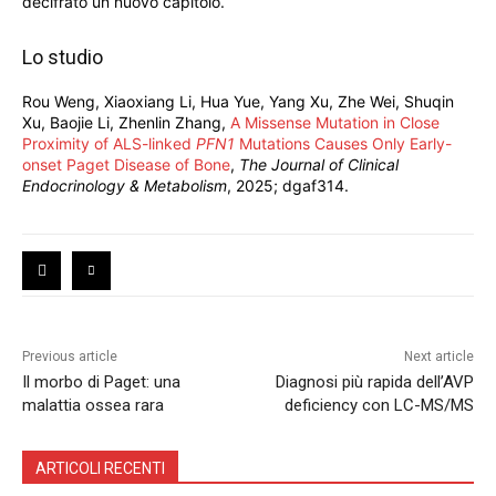
decifrato un nuovo capitolo.
Lo studio
Rou Weng, Xiaoxiang Li, Hua Yue, Yang Xu, Zhe Wei, Shuqin
Xu, Baojie Li, Zhenlin Zhang,
A Missense Mutation in Close
Proximity of ALS-linked
PFN1
Mutations Causes Only Early-
onset Paget Disease of Bone
,
The Journal of Clinical
Endocrinology & Metabolism
, 2025; dgaf314.
Previous article
Next article
Il morbo di Paget: una
Diagnosi più rapida dell’AVP
malattia ossea rara
deficiency con LC-MS/MS
ARTICOLI RECENTI