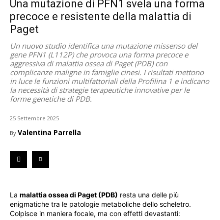
Una mutazione di PFN1 svela una forma
precoce e resistente della malattia di
Paget
Un nuovo studio identifica una mutazione missenso del
gene PFN1 (L112P) che provoca una forma precoce e
aggressiva di malattia ossea di Paget (PDB) con
complicanze maligne in famiglie cinesi. I risultati mettono
in luce le funzioni multifattoriali della Profilina 1 e indicano
la necessità di strategie terapeutiche innovative per le
forme genetiche di PDB.
25 Settembre 2025
Valentina Parrella
By
La
malattia ossea di Paget (PDB)
resta una delle più
enigmatiche tra le patologie metaboliche dello scheletro.
Colpisce in maniera focale, ma con effetti devastanti: