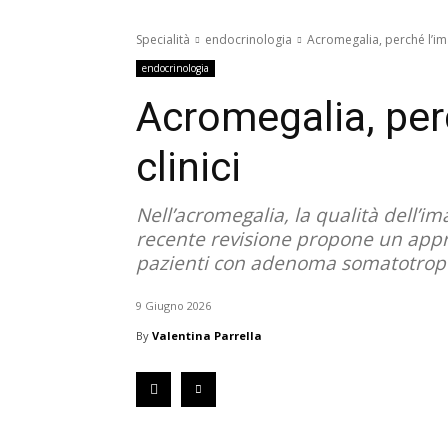
Specialità
endocrinologia
Acromegalia, perché l’imag
endocrinologia
Acromegalia, perc
clinici
Nell’acromegalia, la qualità dell’im
recente revisione propone un appro
pazienti con adenoma somatotrop
9 Giugno 2026
By
Valentina Parrella