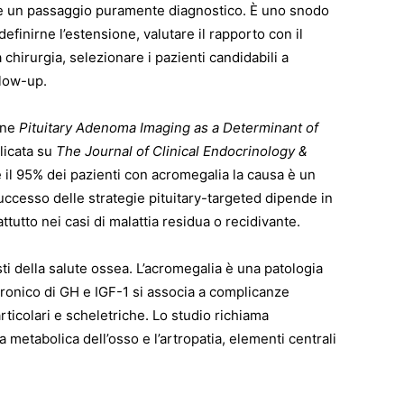
 un passaggio puramente diagnostico. È uno snodo
efinirne l’estensione, valutare il rapporto con il
 chirurgia, selezionare i pazienti candidabili a
llow-up.
one
Pituitary Adenoma Imaging as a Determinant of
licata su
The Journal of Clinical Endocrinology &
re il 95% dei pazienti con acromegalia la causa è un
uccesso delle strategie pituitary-targeted dipende in
ttutto nei casi di malattia residua o recidivante.
sti della salute ossea. L’acromegalia è una patologia
cronico di GH e IGF-1 si associa a complicanze
rticolari e scheletriche. Lo studio richiama
a metabolica dell’osso e l’artropatia, elementi centrali