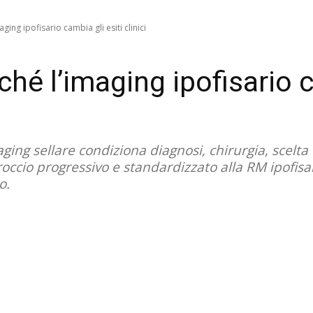
ing ipofisario cambia gli esiti clinici
hé l’imaging ipofisario c
aging sellare condiziona diagnosi, chirurgia, scelt
ccio progressivo e standardizzato alla RM ipofisar
o.