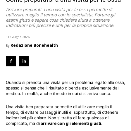
Arrivare preparati a una visita per le ossa permette di
utilizzare meglio il tempo con lo specialista. Portare gli
esami giusti e sapere cosa chiedere aiuta a ottenere
indicazioni più precise e utili per la propria situazione.
11 Giugno 2026
Redazione Bonehealth
By
Quando si prenota una visita per un problema legato alle ossa,
spesso si pensa che il risultato dipenda esclusivamente dal
medico. In realtà, anche il modo in cui ci si arriva conta.
Una visita ben preparata permette di utilizzare meglio il
tempo, di evitare passaggi inutili e, soprattutto, di ottenere
indicazioni più chiare. Non si tratta di fare qualcosa di
complicato, ma di
arrivare con gli elementi giusti
.