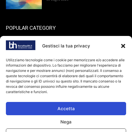
POPULAR CATEGORY
199
endocrinologia
Gestisci la tua privacy
73
Spazio pazienti
45
reumatologia
Utilizziamo tecnologie come i cookie per memorizzare e/o accedere alle
informazioni del dispositivo. Lo facciamo per migliorare l'esperienza di
40
ortopedia
navigazione e per mostrare annunci (non) personalizzati. Il consenso a
36
queste tecnologie ci consentirà di elaborare dati quali il comportamento
odontoiatria
di navigazione o gli ID univoci su questo sito. Il mancato consenso o la
34
Farmaci
revoca del consenso possono influire negativamente su alcune
caratteristiche e funzioni.
28
dietologia
24
oncologia
Accetta
Nega