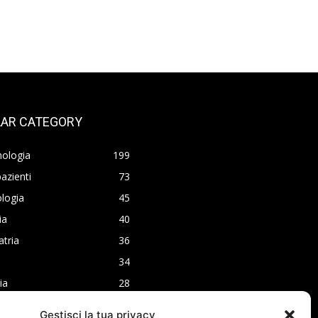
AR CATEGORY
nologia
199
azienti
73
logia
45
ia
40
atria
36
34
ia
28
ia
24
Gestisci la tua privacy