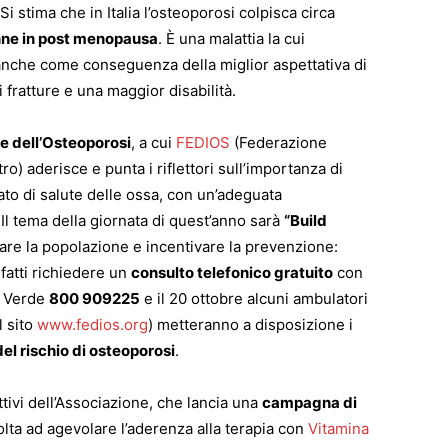
 stima che in Italia l’osteoporosi colpisca circa
ne in post menopausa
. È una malattia la cui
 anche come conseguenza della miglior aspettativa di
fratture e una maggior disabilità.
le dell’Osteoporosi
, a cui
FEDIOS
(Federazione
ro) aderisce e punta i riflettori sull’importanza di
stato di salute delle ossa, con un’adeguata
. Il tema della giornata di quest’anno sarà
“Build
zare la popolazione e incentivare la prevenzione:
nfatti richiedere un
consulto telefonico gratuito
con
o Verde
800 909225
e il 20 ottobre alcuni ambulatori
l sito
www.fedios.org
) metteranno a disposizione i
del rischio di osteoporosi
.
ettivi dell’Associazione, che lancia una
campagna di
volta ad agevolare l’aderenza alla terapia con
Vitamina