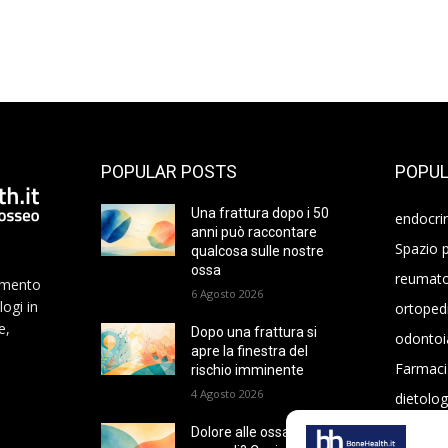
POPULAR POSTS
POPUL
Una frattura dopo i 50
endocri
anni può raccontare
Spazio p
qualcosa sulle nostre
ossa
reumato
namento
6 Agosto 2026
logi in
ortoped
e,
Dopo una frattura si
odontoi
apre la finestra del
Farmaci
rischio imminente
4 Agosto 2026
dietolog
oncolog
Dolore alle ossa o ai