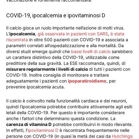
COVID-19, ipocalcemia e ipovitaminosi D
Il calcio gioca un ruolo importante nell’azione di molti virus.
L’
ipocalcemia
,
già osservata in pazienti con SARS
,
è stata
riscontrata
in oltre 500 pazienti con COVID-19 e associata a
parametri correlati all’ospedalizzazione e alla mortalità. Da
diversi studi emerge quindi che
bassi livelli di calcio
sarebbero
un carattere distintivo della COVID-19, utilizzabile come
predittore della sua gravità. La ESE raccomanda, quindi, di
misurare regolarmente i livelli di calcio
di tutti i pazienti con
COVID-19. Inoltre consiglia di monitorare e trattare
adeguatamente i pazienti con
ipoparatiroidismo
, per
prevenire ipocalcemia acuta.
Il calcio è coinvolto nella funzionalità cardiaca e dei neuroni,
quindi l’ipocalcemia potrebbe contribuire attivamente agli esiti
letali della COVID-19. Per questo è importante considerare
anche i fattori che determinano questa condizione. La
carenza di vitamina D
potrebbe contribuirvi in modo rilevante.
In effetti, l’
ipovitaminosi D
è riscontrata frequentemente nelle
persone con COVID-19 (in quasi la metà dei casi da
Hutchings