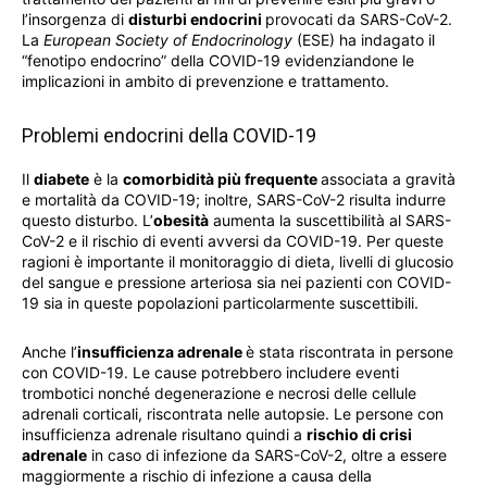
l’insorgenza di
disturbi endocrini
provocati da SARS-CoV-2.
La
European Society of Endocrinology
(ESE) ha indagato il
“fenotipo endocrino” della COVID-19 evidenziandone le
implicazioni in ambito di prevenzione e trattamento.
Problemi endocrini della COVID-19
Il
diabete
è la
comorbidità più frequente
associata a gravità
e mortalità da COVID-19; inoltre, SARS-CoV-2 risulta indurre
questo disturbo. L’
obesità
aumenta la suscettibilità al SARS-
CoV-2 e il rischio di eventi avversi da COVID-19. Per queste
ragioni è importante il monitoraggio di dieta, livelli di glucosio
del sangue e pressione arteriosa sia nei pazienti con COVID-
19 sia in queste popolazioni particolarmente suscettibili.
Anche l’
insufficienza adrenale
è stata riscontrata in persone
con COVID-19. Le cause potrebbero includere eventi
trombotici nonché degenerazione e necrosi delle cellule
adrenali corticali, riscontrata nelle autopsie. Le persone con
insufficienza adrenale risultano quindi a
rischio di crisi
adrenale
in caso di infezione da SARS-CoV-2, oltre a essere
maggiormente a rischio di infezione a causa della