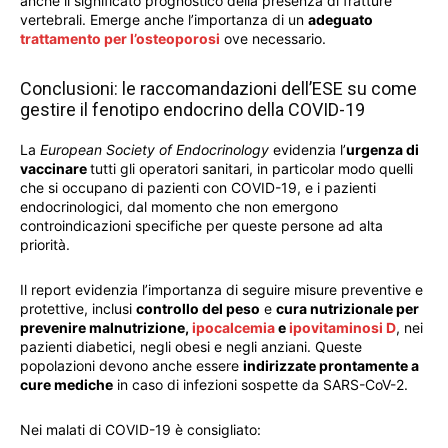
anche il significato prognostico della presenza di fratture
vertebrali. Emerge anche l’importanza di un
adeguato
trattamento per l’osteoporosi
ove necessario.
Conclusioni: le raccomandazioni dell’ESE su come
gestire il fenotipo endocrino della COVID-19
La
European Society of Endocrinology
evidenzia l’
urgenza di
vaccinare
tutti gli operatori sanitari, in particolar modo quelli
che si occupano di pazienti con COVID-19, e i pazienti
endocrinologici, dal momento che non emergono
controindicazioni specifiche per queste persone ad alta
priorità.
Il report evidenzia l’importanza di seguire misure preventive e
protettive, inclusi
controllo del peso
e
cura nutrizionale per
prevenire malnutrizione,
ipocalcemia
e
ipovitaminosi D
, nei
pazienti diabetici, negli obesi e negli anziani. Queste
popolazioni devono anche essere
indirizzate prontamente a
cure mediche
in caso di infezioni sospette da SARS-CoV-2.
Nei malati di COVID-19 è consigliato: