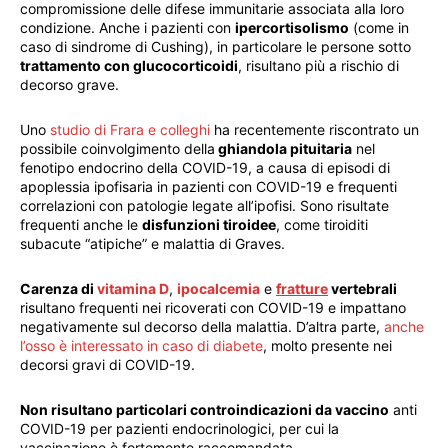
compromissione delle difese immunitarie associata alla loro
condizione. Anche i pazienti con
ipercortisolismo
(come in
caso di sindrome di Cushing), in particolare le persone sotto
trattamento con glucocorticoidi
, risultano più a rischio di
decorso grave.
Uno
studio di Frara e colleghi
ha recentemente riscontrato un
possibile coinvolgimento della
ghiandola pituitaria
nel
fenotipo endocrino della COVID-19, a causa di episodi di
apoplessia ipofisaria in pazienti con COVID-19 e frequenti
correlazioni con patologie legate all’ipofisi. Sono risultate
frequenti anche le
disfunzioni tiroidee
, come tiroiditi
subacute “atipiche” e malattia di Graves.
Carenza di
vitamina D
,
ipocalcemia
e
fratture
vertebrali
risultano frequenti nei ricoverati con COVID-19 e impattano
negativamente sul decorso della malattia. D’altra parte,
anche
l’osso è interessato in caso di diabete
, molto presente nei
decorsi gravi di COVID-19.
Non risultano particolari controindicazioni da vaccino
anti
COVID-19 per pazienti endocrinologici, per cui la
vaccinazione è fortemente raccomandata.