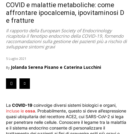
COVID e malattie metaboliche: come
affrontare ipocalcemia, ipovitaminosi D
e fratture
Il rapporto della European Society of Endocrinology
ricapitola il fenotipo endocrino della COVID-19, fornendo
raccomandazioni sulla gestione dei pazienti più a rischio di
sviluppare sintomi gravi
5 Luglio 2021
Jolanda Serena Pisano e Caterina Lucchini
By
La
COVID-19
coinvolge diversi sistemi biologici e organi,
incluse le
ossa
. Probabilmente, questo si deve all’espressione
quasi ubiquitaria del recettore ACE2, cui SARS-CoV-2 si lega
per penetrare nelle cellule. Conoscere il legame tra la malattia
e il sistema endocrino consente di personalizzare il
trattamento dei pazienti ai fini di prevenire esiti più gravi o