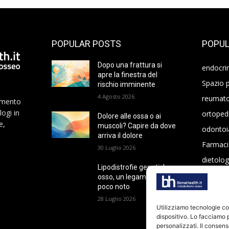
POPULAR POSTS
POPUL
Dopo una frattura si
endocri
apre la finestra del
Spazio p
rischio imminente
4 Agosto 2026
reumato
namento
logi in
ortoped
Dolore alle ossa o ai
e,
muscoli? Capire da dove
odontoi
arriva il dolore
Farmaci
30 Luglio 2026
dietolog
Lipodistrofie genetiche e
oncolog
osso, un legame ancora
poco noto
28 Luglio 2026
Utilizziamo tecnologie c
dispositivo. Lo facciamo 
personalizzati. Il consens