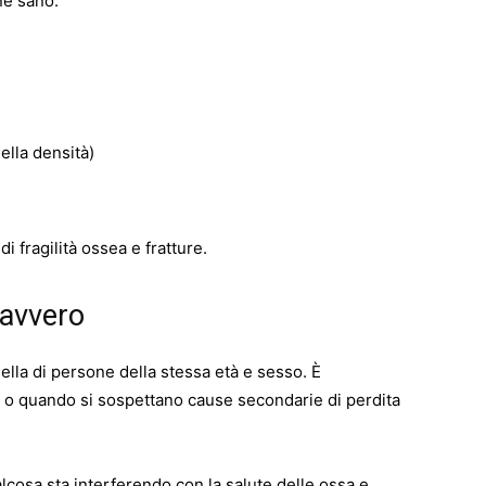
ne sano.
ella densità)
i fragilità ossea e fratture.
davvero
ella di persone della stessa età e sesso. È
ni o quando si sospettano cause secondarie di perdita
cosa sta interferendo con la salute delle ossa e