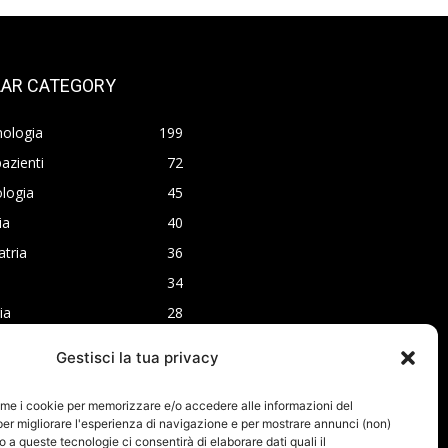
AR CATEGORY
nologia
199
azienti
72
logia
45
ia
40
atria
36
34
ia
28
ia
24
Gestisci la tua privacy
ome i cookie per memorizzare e/o accedere alle informazioni del
per migliorare l'esperienza di navigazione e per mostrare annunci (non)
o a queste tecnologie ci consentirà di elaborare dati quali il