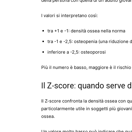
della persona con quella di un adulto giova
I valori si interpretano così:
tra +1 e -1: densità ossea nella norma
tra -1 e -2,5: osteopenia (una riduzione d
inferiore a -2,5: osteoporosi
Più il numero è basso, maggiore è il rischio d
Il Z-score: quando serve 
Il Z-score confronta la densità ossea con qu
particolarmente utile in soggetti più giova
ossea.
Un valore molto basso può indicare che qual