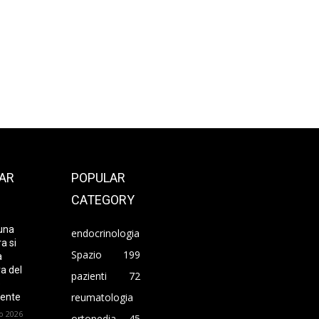
AR
POPULAR
CATEGORY
una
endocrinologia
a si
Spazio
199
a
ra del
pazienti
72
o
reumatologia
ente
o 2026
ortopedia
45