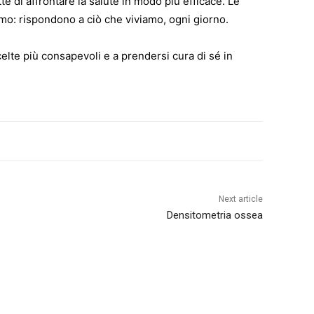
di affrontare la salute in modo più efficace. Le
smo: rispondono a ciò che viviamo, ogni giorno.
lte più consapevoli e a prendersi cura di sé in
Next article
Densitometria ossea