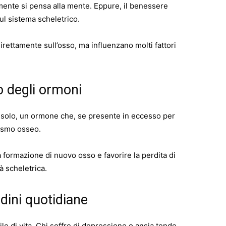
ilmente si pensa alla mente. Eppure, il benessere
ul sistema scheletrico.
rettamente sull’osso, ma influenzano molti fattori
lo degli ormoni
ortisolo, un ormone che, se presente in eccesso per
lismo osseo.
la formazione di nuovo osso e favorire la perdita di
à scheletrica.
dini quotidiane
ile di vita. Chi soffre di depressione o ansia tende