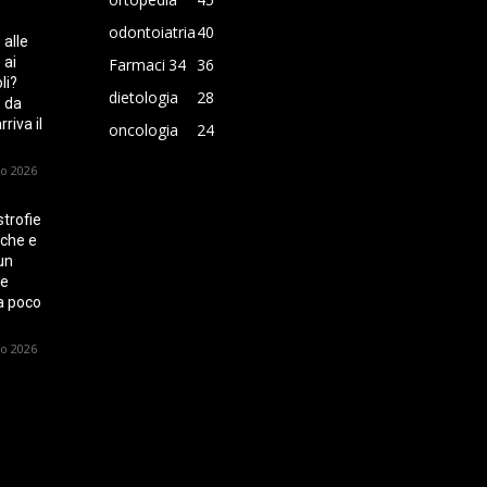
odontoiatria
40
 alle
 ai
Farmaci
34
36
li?
dietologia
28
 da
riva il
oncologia
24
io 2026
strofie
che e
un
e
a poco
io 2026