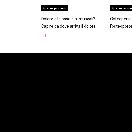
Spazio pazienti
Spazio pazie
Dolore alle ossa o ai muscoli?
Osteopenia 
Capire da dove arriva il dolore
l’osteoporo