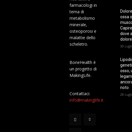
farmacologi in
tema di
Dolore
ossa o
metabolismo
musco
minerale,
Capire
osteoporosi e
dove ar
malattie dello
dolore
scheletro.
30 Lugl
Lipodi
BoneHealth è
geneti
un progetto di
osso, 
MakingLife.
legam
ancor
noto
Contattaci:
28 Lugl
info@makinglife.it