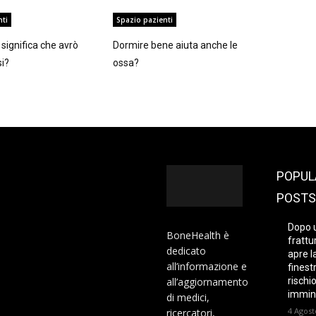
nti
Spazio pazienti
significa che avrò
Dormire bene aiuta anche le
si?
ossa?
POPUL
POSTS
Dopo 
BoneHealth è
frattur
dedicato
apre l
all’informazione e
finest
all’aggiornamento
rischi
immin
di medici,
4 Agost
ricercatori,