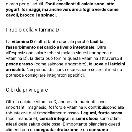
giorno per gli adulti.
Fonti eccellenti di calcio sono latte,
yogurt, formaggi, ma anche verdure a foglia verde come
cavoli, broccoli e spinaci.
Il ruolo della vitamina D
La
vitamina D
è altrettanto cruciale perché
facilita
l’assorbimento del calcio a livello intestinale
. Oltre
all’esposizione solare (che stimola la sintesi endogena di
vitamina D), la dieta può fornire questa vitamina attraverso il
pesce grasso
(come salmone e sgombro), le
uova
e i
latticini
arricchiti.
Nei periodi di scarsa esposizione solare, il medico
potrebbe consigliare integratori specifici.
Cibi da privilegiare
Oltre a calcio e vitamina D, anche altri nutrienti sono
importanti: magnesio, fosforo e vitamina K contribuiscono alla
robustezza e al rimodellamento osseo.
Legumi
,
frutta secca
(noci, mandorle),
cereali integrali
e
semi oleosi
sono ottimi
alleati della salute delle ossa. È importante bilanciare questi
alimenti con un’
adeguata idratazione
e un
consumo