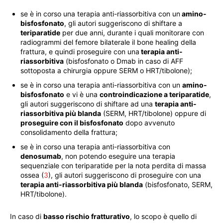
se è in corso una terapia anti-riassorbitiva con un
amino-
bisfosfonato
, gli autori suggeriscono di shiftare a
teriparatide
per due anni, durante i quali monitorare con
radiogrammi del femore bilaterale il bone healing della
frattura, e quindi proseguire con una
terapia anti-
riassorbitiva
(bisfosfonato o Dmab in caso di AFF
sottoposta a chirurgia oppure SERM o HRT/tibolone);
se è in corso una terapia anti-riassorbitiva con un
amino-
bisfosfonato
e vi è una
controindicazione a teriparatide
,
gli autori suggeriscono di shiftare ad una
terapia anti-
riassorbitiva più blanda
(SERM, HRT/tibolone) oppure di
proseguire con il bisfosfonato
dopo avvenuto
consolidamento della frattura;
se è in corso una terapia anti-riassorbitiva con
denosumab
, non potendo eseguire una terapia
sequenziale con teriparatide per la nota perdita di massa
ossea (
3
), gli autori suggeriscono di proseguire con una
terapia anti-riassorbitiva più blanda
(bisfosfonato, SERM,
HRT/tibolone).
In caso di
basso rischio fratturativo
, lo scopo è quello di