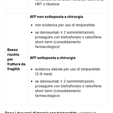
HRT o tibolone
AFF non sottoposta a chirurgia
non evidenza per uso di teriparatide
se denosumab ≥ 2 somministrazioni,
proseguire con bisfosfonato o raloxifene
short-term (consolidamento
farmacologico)
Basso
rischio
AFF sottoposta a chirurgia
per
fratture da
fraglità
evidenza debole per uso di teriparatide
(3-6 mesi)
se denosumab ≥ 2 somministrazioni,
proseguire con bisfosfonato o raloxifene
short-term (consolidamento
farmacologico)
Dopo i due anni di terapia con teriparatide
, valutare le