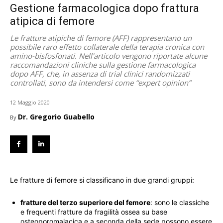
Gestione farmacologica dopo frattura
atipica di femore
Le fratture atipiche di femore (AFF) rappresentano un
possibile raro effetto collaterale della terapia cronica con
amino-bisfosfonati. Nell'articolo vengono riportate alcune
raccomandazioni cliniche sulla gestione farmacologica
dopo AFF, che, in assenza di trial clinici randomizzati
controllati, sono da intendersi come “expert opinion”
12 Maggio 2020
Dr. Gregorio Guabello
By
Le fratture di femore si classificano in due grandi gruppi:
fratture del terzo superiore del femore
: sono le classiche
e frequenti fratture da fragilità ossea su base
osteoporomalacica e a seconda della sede possono essere