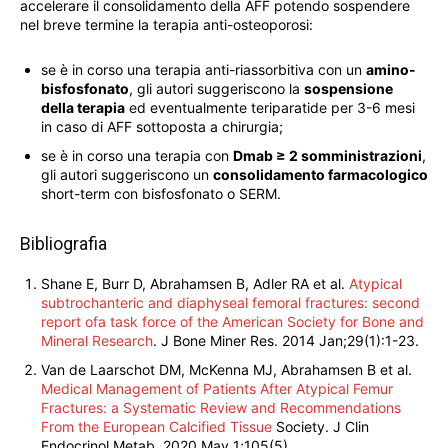
accelerare il consolidamento della AFF potendo sospendere
nel breve termine la terapia anti-osteoporosi:
se è in corso una terapia anti-riassorbitiva con un
amino-
bisfosfonato
, gli autori suggeriscono la
sospensione
della terapia
ed eventualmente teriparatide per 3-6 mesi
in caso di AFF sottoposta a chirurgia;
se è in corso una terapia con
Dmab ≥ 2 somministrazioni
,
gli autori suggeriscono un
consolidamento farmacologico
short-term con bisfosfonato o SERM.
Bibliografia
Shane E, Burr D, Abrahamsen B, Adler RA et al.
Atypical
subtrochanteric and diaphyseal femoral fractures: second
report ofa task force of the American Society for Bone and
Mineral Research
. J Bone Miner Res. 2014 Jan;29(1):1-23.
Van de Laarschot DM, McKenna MJ, Abrahamsen B et al.
Medical Management of Patients After Atypical Femur
Fractures: a Systematic Review and Recommendations
From the European Calcified Tissue
Society. J Clin
Endocrinol Metab. 2020 May 1;105(5).