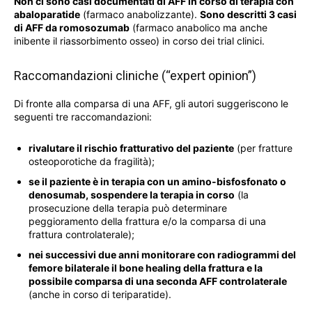
Non ci sono casi documentati di AFF in corso di terapia con
abaloparatide
(farmaco anabolizzante).
Sono descritti 3 casi
di AFF da romosozumab
(farmaco anabolico ma anche
inibente il riassorbimento osseo) in corso dei trial clinici.
Raccomandazioni cliniche (“expert opinion”)
Di fronte alla comparsa di una AFF, gli autori suggeriscono le
seguenti tre raccomandazioni:
rivalutare il rischio fratturativo del paziente
(per fratture
osteoporotiche da fragilità);
se il paziente è in terapia con un amino-bisfosfonato o
denosumab, sospendere la terapia in corso
(la
prosecuzione della terapia può determinare
peggioramento della frattura e/o la comparsa di una
frattura controlaterale);
nei successivi due anni monitorare con radiogrammi del
femore bilaterale il bone healing della frattura e la
possibile comparsa di una seconda AFF controlaterale
(anche in corso di teriparatide).