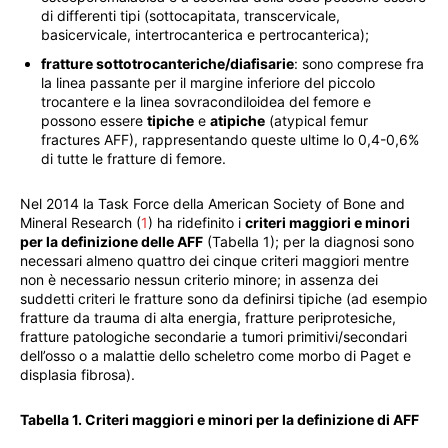
di differenti tipi (sottocapitata, transcervicale,
basicervicale, intertrocanterica e pertrocanterica);
fratture sottotrocanteriche/diafisarie
: sono comprese fra
la linea passante per il margine inferiore del piccolo
trocantere e la linea sovracondiloidea del femore e
possono essere
tipiche
e
atipiche
(atypical femur
fractures AFF), rappresentando queste ultime lo 0,4-0,6%
di tutte le fratture di femore.
Nel 2014 la Task Force della American Society of Bone and
Mineral Research (
1
) ha ridefinito i
criteri maggiori e minori
per la definizione delle AFF
(Tabella 1); per la diagnosi sono
necessari almeno quattro dei cinque criteri maggiori mentre
non è necessario nessun criterio minore; in assenza dei
suddetti criteri le fratture sono da definirsi tipiche (ad esempio
fratture da trauma di alta energia, fratture periprotesiche,
fratture patologiche secondarie a tumori primitivi/secondari
dell’osso o a malattie dello scheletro come morbo di Paget e
displasia fibrosa).
Tabella 1. Criteri maggiori e minori per la definizione di AFF