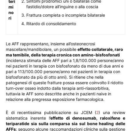
Sintomi prodromici uni o bilaterali come
teri
fastidio/dolore all’inguine o alla coscia
mi
no
Frattura completa o incompleta bilaterale
ri
Ritardo di consolidamento
Le AFF rappresentano, insieme all’osteonecrosi
mascellare/mandibolare, un possibile
effetto collaterale, raro
ma temibile, della terapia cronica con amino-bisfosfonati
(incidenza stimata delle AFF pari a 1,8/100.000 persone/anno
nei pazienti in terapia con bisfosfonato da meno di due anni e
pari a 113/100.000 persone/anno nei pazienti in terapia con
bisfosfonato da più di otto anni). Si ritiene che nella
patogenesi di queste fratture possa essere coinvolto il ridotto
turn-over osseo indotto dalla terapia anti-riassorbitiva,
tuttavia le AFF sono descritte anche in pazienti naive in
relazione alla pregressa esposizione farmacologica.
È di recentissima pubblicazione su JCEM (
2
) una review
sistematica inerente l
’effetto di denosumab, raloxifene e
teriparatide sia sulla comparsa sia sul bone healing delle
AFFs
; seguono alcune raccomandazioni cliniche sulla gestione