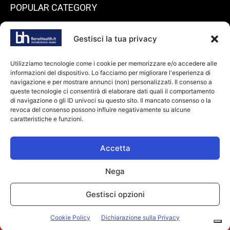
POPULAR CATEGORY
199
endocrinologia
Gestisci la tua privacy
73
Spazio pazienti
45
reumatologia
Utilizziamo tecnologie come i cookie per memorizzare e/o accedere alle
informazioni del dispositivo. Lo facciamo per migliorare l'esperienza di
40
ortopedia
navigazione e per mostrare annunci (non) personalizzati. Il consenso a
36
queste tecnologie ci consentirà di elaborare dati quali il comportamento
odontoiatria
di navigazione o gli ID univoci su questo sito. Il mancato consenso o la
34
Farmaci
revoca del consenso possono influire negativamente su alcune
caratteristiche e funzioni.
28
dietologia
24
oncologia
Accetta
Nega
© Copyright 2026 bonehealth.it |
Informativa privacy
|
Cookie Policy
|
Gestisci opzioni
Makinglife P. IVA: 11294110967
Il Responsabile per la Protezione dei dati avv. Monica Gobbato è
Cookie Policy
Dichiarazione sulla Privacy
raggiungibile a dpo@makinglife.it