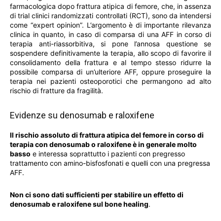
farmacologica dopo frattura atipica di femore, che, in assenza
di trial clinici randomizzati controllati (RCT), sono da intendersi
come “expert opinion”. L’argomento è di importante rilevanza
clinica in quanto, in caso di comparsa di una AFF in corso di
terapia anti-riassorbitiva, si pone l’annosa questione se
sospendere definitivamente la terapia, allo scopo di favorire il
consolidamento della frattura e al tempo stesso ridurre la
possibile comparsa di un’ulteriore AFF, oppure proseguire la
terapia nei pazienti osteoporotici che permangono ad alto
rischio di fratture da fragilità.
Evidenze su denosumab e raloxifene
Il rischio assoluto di frattura atipica del femore in corso di
terapia con denosumab o raloxifene è in generale molto
basso
e interessa soprattutto i pazienti con pregresso
trattamento con amino-bisfosfonati e quelli con una pregressa
AFF.
Non ci sono dati sufficienti per stabilire un effetto di
denosumab e raloxifene sul bone healing
.