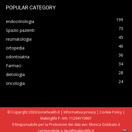
POPULAR CATEGORY
199
endocrinologia
73
Spazio pazienti
45
reumatologia
40
ortopedia
36
odontoiatria
34
Farmaci
28
dietologia
24
oncologia
© Copyright 2026 bonehealth.it |
Informativa privacy
|
Cookie Policy
|
Makinglife P. IVA: 11294110967
Il Responsabile per la Protezione dei dati avv. Monica Gobbato è
raggiungibile a dpo@makinglife.it