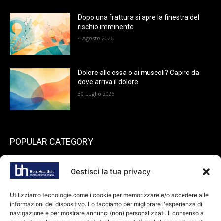
Dopo una frattura si apre la finestra del
rischio imminente
4 Agosto 2026
Dolore alle ossa o ai muscoli? Capire da
dove arriva il dolore
30 Luglio 2026
POPULAR CATEGORY
199
endocrinologia
Gestisci la tua privacy
73
Spazio pazienti
45
reumatologia
Utilizziamo tecnologie come i cookie per memorizzare e/o accedere alle
informazioni del dispositivo. Lo facciamo per migliorare l'esperienza di
40
ortopedia
navigazione e per mostrare annunci (non) personalizzati. Il consenso a
36