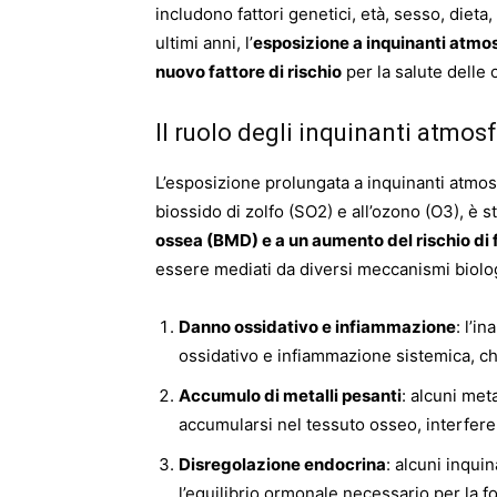
includono fattori genetici, età, sesso, dieta, 
ultimi anni, l’
esposizione a inquinanti atmos
nuovo fattore di rischio
per la salute delle 
Il ruolo degli inquinanti atmosf
L’esposizione prolungata a inquinanti atmosfe
biossido di zolfo (SO2) e all’ozono (O3), è 
ossea (BMD) e a un aumento del rischio di 
essere mediati da diversi meccanismi biolog
Danno ossidativo e infiammazione
: l’i
ossidativo e infiammazione sistemica, ch
Accumulo di metalli pesanti
: alcuni met
accumularsi nel tessuto osseo, interfer
Disregolazione endocrina
: alcuni inqui
l’equilibrio ormonale necessario per la 