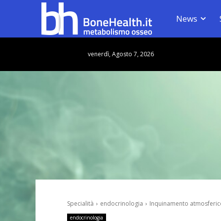
News
venerdì, Agosto 7, 2026
Specialità
endocrinologia
Inquinamento atmosferico,
endocrinologia