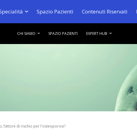
Specialità
Spazio Pazienti
Contenuti Riservati
CHI SIAMO
SPAZIO PAZIENTI
EXPERT HUB
 fattore di rischio per l'osteoporosi?