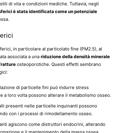
stili di vita e condizioni mediche. Tuttavia, negli
ferici è stata identificata come un potenziale
ossa.
erici
rici, in particolare al particolato fine (PM2.5), al
stata associata a una
riduzione della densità minerale
fratture
osteoporotiche. Questi effetti sembrano
ici:
nalazione di particelle fini può indurre stress
e a loro volta possono alterare il metabolismo osseo.
alli presenti nelle particelle inquinanti possono
endo con i processi di rimodellamento osseo.
nanti agiscono come distruttori endocrini, alterando
formazione e il mantenimento della massa ossea.