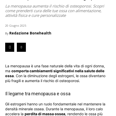
La menopausa aumenta il rischio di osteoporosi. Scopri
come prenderti cura delle tue ossa con alimentazione,
attività fisica e cure personalizzate
20 Giugno 2025
Redazione Bonehealth
By
La menopausa è una fase naturale della vita di ogni donna,
ma
comporta cambiamenti significativi nella salute delle
ossa
. Con la diminuzione degli estrogeni, le ossa diventano
più fragili e aumenta il rischio di osteoporosi.
Il legame tra menopausa e ossa
Gli estrogeni hanno un ruolo fondamentale nel mantenere la
densità minerale ossea. Durante la menopausa, il loro calo
accelera la
perdita di massa ossea
, rendendo le ossa più