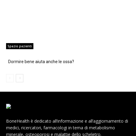
Spazio pazienti
Dormire bene aiuta anche le ossa?
BoneHealth è dedicato all’informazione e all’aggiornamento di
medici, ricercatori, farmacologi in tema di metabolismo
minerale, osteoporosi e malattie dello scheletro.