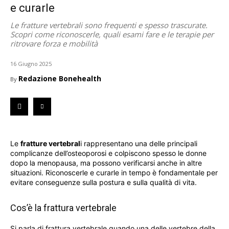
e curarle
Le fratture vertebrali sono frequenti e spesso trascurate.
Scopri come riconoscerle, quali esami fare e le terapie per
ritrovare forza e mobilità
16 Giugno 2025
Redazione Bonehealth
By
Le
fratture vertebral
i rappresentano una delle principali
complicanze dell’osteoporosi e colpiscono spesso le donne
dopo la menopausa, ma possono verificarsi anche in altre
situazioni. Riconoscerle e curarle in tempo è fondamentale per
evitare conseguenze sulla postura e sulla qualità di vita.
Cos’è la frattura vertebrale
Si parla di frattura vertebrale quando una delle vertebre della