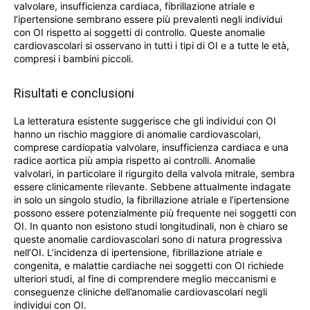
valvolare, insufficienza cardiaca, fibrillazione atriale e
l’ipertensione sembrano essere più prevalenti negli individui
con OI rispetto ai soggetti di controllo. Queste anomalie
cardiovascolari si osservano in tutti i tipi di OI e a tutte le età,
compresi i bambini piccoli.
Risultati e conclusioni
La letteratura esistente suggerisce che gli individui con OI
hanno un rischio maggiore di anomalie cardiovascolari,
comprese cardiopatia valvolare, insufficienza cardiaca e una
radice aortica più ampia rispetto ai controlli. Anomalie
valvolari, in particolare il rigurgito della valvola mitrale, sembra
essere clinicamente rilevante. Sebbene attualmente indagate
in solo un singolo studio, la fibrillazione atriale e l’ipertensione
possono essere potenzialmente più frequente nei soggetti con
OI. In quanto non esistono studi longitudinali, non è chiaro se
queste anomalie cardiovascolari sono di natura progressiva
nell’OI. L’incidenza di ipertensione, fibrillazione atriale e
congenita, e malattie cardiache nei soggetti con OI richiede
ulteriori studi, al fine di comprendere meglio meccanismi e
conseguenze cliniche dell’anomalie cardiovascolari negli
individui con OI.