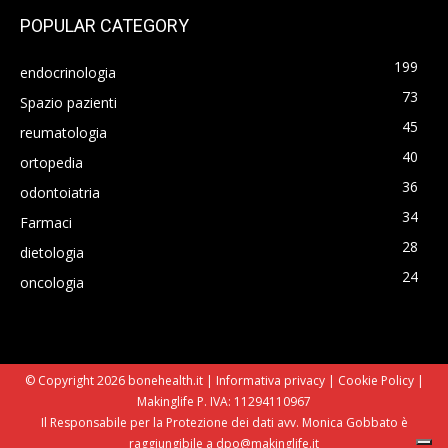
POPULAR CATEGORY
199
endocrinologia
73
Spazio pazienti
45
reumatologia
40
ortopedia
36
odontoiatria
34
Farmaci
28
dietologia
24
oncologia
© Copyright 2026 bonehealth.it |
Informativa privacy
|
Cookie Policy
|
Makinglife P. IVA: 11294110967
Il Responsabile per la Protezione dei dati avv. Monica Gobbato è
raggiungibile a dpo@makinglife.it