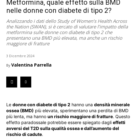
Metformina, quale effetto sulla BMD
nelle donne con diabete di tipo 2?
Analizzando i dati dello Study of Women’s Health Across
the Nation (SWAN), si è cercato di valutare l’impatto della
metformina sulle donne con diabete di tipo 2 che
presentano una BMD più elevata, ma anche un rischio
maggiore di fratture
3 Dicembre 2024
Valentina Parrella
By
Le
donne con diabete di tipo 2
hanno una
densità minerale
ossea (BMD)
più elevata, sperimentano una perdita di BMD
più lenta, ma hanno
un rischio maggiore di fratture
. Questo
effetto paradossale potrebbe essere spiegato dagli
effetti
avversi del T2D sulla qualità ossea e dall’aumento del
rischio di cadute
.