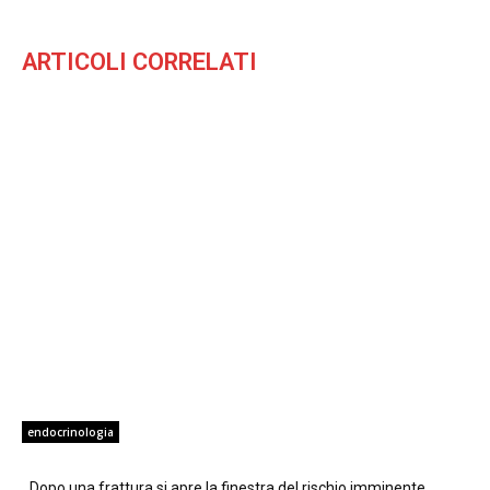
ARTICOLI CORRELATI
endocrinologia
Dopo una frattura si apre la finestra del rischio imminente