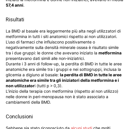
57,4 anni
.
Risultati
La BMD al basale era leggermente più alta negli utilizzatori di
metformina in tutti i siti anatomici rispetto ai non utilizzatori.
L’uso di farmaci che influiscono positivamente o
negativamente sulla densità minerale ossea è risultato simile
tra i due gruppi: l
e donne che avevano iniziato la
metformina
presentavano dati simili alle non-iniziatrici.
Durante i 3 anni di follow-up, la perdita di BMD in tutte le aree
anatomiche era simile tra i gruppi e nei sottogruppi, inclusa la
glicemia a digiuno al basale:
la perdita di BMD in tutte le aree
anatomiche era simile tra gli iniziatori della metformina e i
non utilizzator
i (tutti p > 0,3).
L’inizio della terapia con metformina (rispetto al non utilizzo)
nelle donne in peri-menopausa non è stato associato a
cambiamenti della BMD.
Conclusioni
Sebbene sia stato riconosciuto da
alcuni studi
che molti