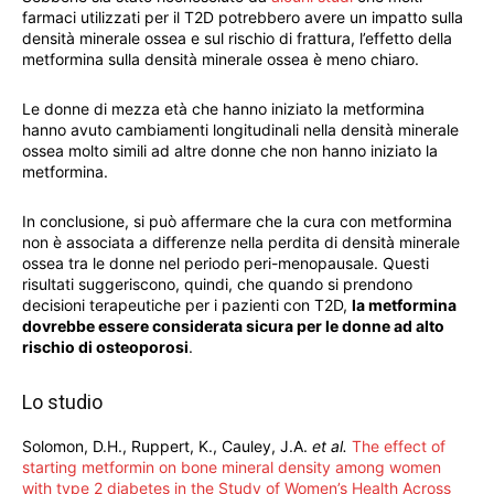
farmaci utilizzati per il T2D potrebbero avere un impatto sulla
densità minerale ossea e sul rischio di frattura, l’effetto della
metformina sulla densità minerale ossea è meno chiaro.
Le donne di mezza età che hanno iniziato la metformina
hanno avuto cambiamenti longitudinali nella densità minerale
ossea molto simili ad altre donne che non hanno iniziato la
metformina.
In conclusione, si può affermare che la cura con metformina
non è associata a differenze nella perdita di densità minerale
ossea tra le donne nel periodo peri-menopausale. Questi
risultati suggeriscono, quindi, che quando si prendono
decisioni terapeutiche per i pazienti con T2D,
la metformina
dovrebbe essere considerata sicura per le donne ad alto
rischio di osteoporosi
.
Lo studio
Solomon, D.H., Ruppert, K., Cauley, J.A.
et al.
The effect of
starting metformin on bone mineral density among women
with type 2 diabetes in the Study of Women’s Health Across