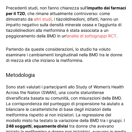
Precedenti studi, non fanno chiarezza sull’
impatto dei farmaci
per il T2D
, che rimane attualmente controverso: come
dimostrato da
altri studi
, i tiazolidinedioni, difatti, hanno un
impatto negativo sulla densità minerale ossea e l’aggiunta di
tiazolidinedioni alla metformina è stata associata a un
peggioramento della BMD in un’
analisi di sottogruppi RCT
.
Partendo da queste considerazioni, lo studio ha voluto
esaminare i cambiamenti longitudinali nella BMD tra le donne
di mezza età che iniziano la metformina.
Metodologia
Sono stati valutati i partecipanti allo Study of Women’s Health
Across the Nation (SWAN), una coorte statunitense
diversificata basata su comunità, con misurazioni della BMD.
La corrispondenza del punteggio di propensione ha aiutato a
bilanciare le caratteristiche di base degli iniziatori della
metformina rispetto ai non iniziatori. La regressione del
modello misto ha testato la variazione della BMD tra i gruppi. I
248 soggetti, equamente divisi
tra donne che avevano
iniziato la metformina e donne non iniziatrici, avevano in media