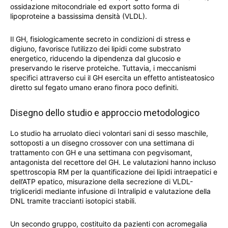
ossidazione mitocondriale ed export sotto forma di
lipoproteine a bassissima densità (VLDL).
Il GH, fisiologicamente secreto in condizioni di stress e
digiuno, favorisce l’utilizzo dei lipidi come substrato
energetico, riducendo la dipendenza dal glucosio e
preservando le riserve proteiche. Tuttavia, i meccanismi
specifici attraverso cui il GH esercita un effetto antisteatosico
diretto sul fegato umano erano finora poco definiti.
Disegno dello studio e approccio metodologico
Lo studio ha arruolato dieci volontari sani di sesso maschile,
sottoposti a un disegno crossover con una settimana di
trattamento con GH e una settimana con pegvisomant,
antagonista del recettore del GH. Le valutazioni hanno incluso
spettroscopia RM per la quantificazione dei lipidi intraepatici e
dell’ATP epatico, misurazione della secrezione di VLDL-
trigliceridi mediante infusione di Intralipid e valutazione della
DNL tramite traccianti isotopici stabili.
Un secondo gruppo, costituito da pazienti con acromegalia