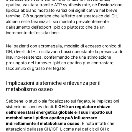
epatica, valutata tramite ATP synthesis rate, né l’ossidazione
lipidica abbiano mostrato variazioni significative nel breve
termine. Ciò suggerisce che l’effetto antisteatosico del GH,
almeno nelle fasi iniziali, sia mediato prevalentemente
dall’aumento dell’export lipidico piuttosto che da un
incremento dell’ossidazione.
Nei pazienti con acromegalia, modello di eccesso cronico di
GH, i livelli di IHL risultavano bassi nonostante la presenza di
insulino-resistenza, confermando che una stimolazione
prolungata del turnover lipidico epatico può contrastare
l’accumulo di grasso nel fegato.
Implicazioni sistemiche e rilevanza per il
metabolismo osseo
Sebbene lo studio sia focalizzato sul fegato, le implicazioni
sistemiche sono evidenti.
Il GH è un regolatore chiave
dell’omeostasi energetica globale e il suo impatto sul
metabolismo lipidico epatico può influenzare
indirettamente il metabolismo osseo
. È noto infatti che
alterazioni dell’asse GH/IGF-I, come nel deficit di GH o