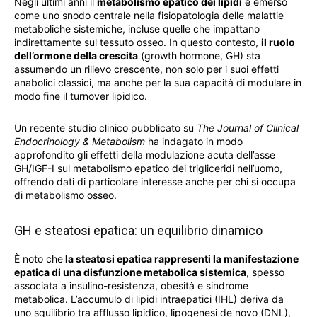
Negli ultimi anni il
metabolismo epatico dei lipidi
è emerso
come uno snodo centrale nella fisiopatologia delle malattie
metaboliche sistemiche, incluse quelle che impattano
indirettamente sul tessuto osseo. In questo contesto,
il ruolo
dell’ormone della crescita
(growth hormone, GH) sta
assumendo un rilievo crescente, non solo per i suoi effetti
anabolici classici, ma anche per la sua capacità di modulare in
modo fine il turnover lipidico.
Un recente studio clinico pubblicato su
The Journal of Clinical
Endocrinology & Metabolism
ha indagato in modo
approfondito gli effetti della modulazione acuta dell’asse
GH/IGF-I sul metabolismo epatico dei trigliceridi nell’uomo,
offrendo dati di particolare interesse anche per chi si occupa
di metabolismo osseo.
GH e steatosi epatica: un equilibrio dinamico
È noto che
la steatosi epatica rappresenti la manifestazione
epatica di una disfunzione metabolica sistemica
, spesso
associata a insulino-resistenza, obesità e sindrome
metabolica. L’accumulo di lipidi intraepatici (IHL) deriva da
uno squilibrio tra afflusso lipidico, lipogenesi de novo (DNL),