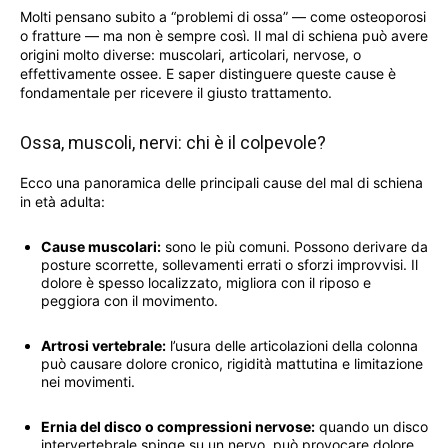
Molti pensano subito a “problemi di ossa” — come osteoporosi
o fratture — ma non è sempre così. Il mal di schiena può avere
origini molto diverse: muscolari, articolari, nervose, o
effettivamente ossee. E saper distinguere queste cause è
fondamentale per ricevere il giusto trattamento.
Ossa, muscoli, nervi: chi è il colpevole?
Ecco una panoramica delle principali cause del mal di schiena
in età adulta:
Cause muscolari:
sono le più comuni. Possono derivare da
posture scorrette, sollevamenti errati o sforzi improvvisi. Il
dolore è spesso localizzato, migliora con il riposo e
peggiora con il movimento.
Artrosi vertebrale:
l’usura delle articolazioni della colonna
può causare dolore cronico, rigidità mattutina e limitazione
nei movimenti.
Ernia del disco o compressioni nervose:
quando un disco
intervertebrale spinge su un nervo, può provocare dolore