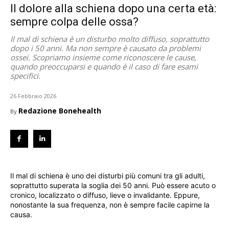
Il dolore alla schiena dopo una certa età:
sempre colpa delle ossa?
Il mal di schiena è un disturbo molto diffuso, soprattutto
dopo i 50 anni. Ma non sempre è causato da problemi
ossei. Scopriamo insieme come riconoscere le cause,
quando preoccuparsi e quando è il caso di fare esami
specifici.
26 Febbraio 2026
Redazione Bonehealth
By
Il mal di schiena è uno dei disturbi più comuni tra gli adulti,
soprattutto superata la soglia dei 50 anni. Può essere acuto o
cronico, localizzato o diffuso, lieve o invalidante. Eppure,
nonostante la sua frequenza, non è sempre facile capirne la
causa.