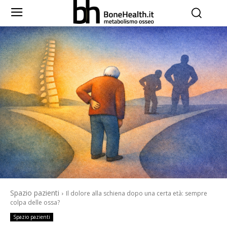
Spazio pazienti
Il dolore alla schiena dopo una certa età: sempre
colpa delle ossa?
Spazio pazienti