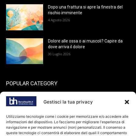
Dopo una frattura si apre la finestra del
rischio imminente
4 Agosto 2026
Dolore alle ossa o ai muscoli? Capire da
dove arriva il dolore
30 Luglio 2026
POPULAR CATEGORY
199
endocrinologia
Gestisci la tua privacy
73
Spazio pazienti
45
reumatologia
Utilizziamo tecnologie come i cookie per memorizzare e/o accedere alle
informazioni del dispositivo. Lo facciamo per migliorare l'esperienza di
40
ortopedia
navigazione e per mostrare annunci (non) personalizzati. Il consenso a
36
queste tecnologie ci consentirà di elaborare dati quali il comportamento
odontoiatria