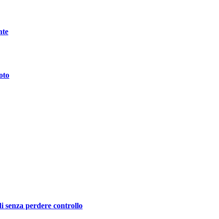
nte
oto
i senza perdere controllo