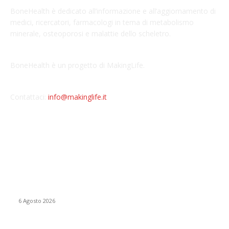
BoneHealth è dedicato all’informazione e all’aggiornamento di
medici, ricercatori, farmacologi in tema di metabolismo
minerale, osteoporosi e malattie dello scheletro.
BoneHealth è un progetto di MakingLife.
Contattaci:
info@makinglife.it
POPULAR POSTS
Una frattura dopo i 50 anni può raccontare qualcosa sulle
nostre ossa
6 Agosto 2026