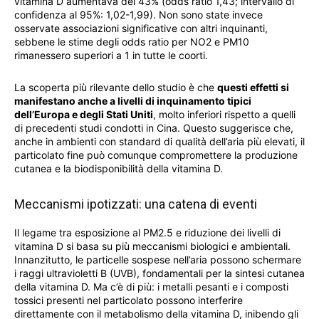
vitamina D aumentava del 43% (odds ratio 1,43; intervallo di
confidenza al 95%: 1,02-1,99). Non sono state invece
osservate associazioni significative con altri inquinanti,
sebbene le stime degli odds ratio per NO2 e PM10
rimanessero superiori a 1 in tutte le coorti.
La scoperta più rilevante dello studio è che
questi effetti si
manifestano anche a livelli di inquinamento tipici
dell’Europa e degli Stati Uniti
, molto inferiori rispetto a quelli
di precedenti studi condotti in Cina. Questo suggerisce che,
anche in ambienti con standard di qualità dell’aria più elevati, il
particolato fine può comunque compromettere la produzione
cutanea e la biodisponibilità della vitamina D.
Meccanismi ipotizzati: una catena di eventi
Il legame tra esposizione al PM2.5 e riduzione dei livelli di
vitamina D si basa su più meccanismi biologici e ambientali.
Innanzitutto, le particelle sospese nell’aria possono schermare
i raggi ultravioletti B (UVB), fondamentali per la sintesi cutanea
della vitamina D. Ma c’è di più: i metalli pesanti e i composti
tossici presenti nel particolato possono interferire
direttamente con il metabolismo della vitamina D, inibendo gli