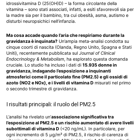
idrossivitamina D (25(OH)D) – la forma circolante della
vitamina – sono stati associati, infatti, a esiti sfavorevoli sia per
la madre sia per il bambino, tra cui obesità, asma, autismo e
disturbi neuropsichici nell’infanzia.
Ma cosa accade quando l’aria che respiriamo durante la
gravidanza è inquinata?
Un’ampia meta-analisi condotta su
cinque coorti di nascita (Olanda, Regno Unito, Spagna e Stati
Uniti), recentemente pubblicata sul
Journal of Clinical
Endocrinology & Metabolism
, ha esplorato questa domanda
cruciale. Lo studio ha incluso i dati di
15.935 donne in
gravidanza, indagando l’esposizione a inquinanti
atmosferici come il particolato fine (PM2.5) e gli ossidi di
azoto (NO2 e NOx), e i livelli di vitamina D
misurati nel primo
o secondo trimestre di gravidanza.
I risultati principali: il ruolo del PM2.5
L’analisi ha rivelato un’
associazione significativa tra
l’esposizione al PM2.5 e un rischio aumentato di avere livelli
subottimali di vitamina D
(<20 ng/mL). In particolare, per
ogni incremento di 5 μg/m³ di PM2.5, il rischio di carenza di