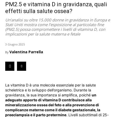
PM2.5 e vitamina D in gravidanza, quali
effetti sulla salute ossea?
Un’analisi su oltre 15.000 donne in gravidanza in Europa e
Stati Uniti mostra come l’esposizione al particolato fine
(PM2.5) possa compromettere i livelli di vitamina D, con
implicazioni per la salute materna e fetale
3 Giugno 2025
Valentina Parrella
By
La vitamina D è una molecola essenziale per la salute
scheletrica e lo sviluppo dell’organismo. Durante la
gravidanza, la sua importanza si amplifica, poiché
un
adeguato apporto di vitamina D contribuisce alla
mineralizzazione ossea del feto e alla prevenzione di
complicanze materne come il diabete gestazionale, la
preeclampsia e il parto pretermine
. Livelli subottimali di 25-