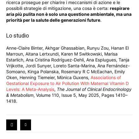
ricerca prosegue per chiarire i meccanismi di azione e le
possibili strategie di mitigazione, una cosa è certa:
respirare
aria più pulita non è solo una questione ambientale, ma una
priorità per la salute delle generazioni future
.
Lo studio
Anne-Claire Binter, Akhgar Ghassabian, Runyu Zou, Hanan El
Marroun, Aitana Lertxundi, Karen M Switkowski, Marisa
Estarlich, Ana Cristina Rodríguez-Dehli, Ana Esplugues, Tanja
Vrijkotte, Jordi Sunyer, Loreto Santa-Marina, Ana Fernández-
Somoano, Kinga Polanska, Rosemary R C McEachan, Emily
Oken, Henning Tiemeier, Mònica Guxens,
Associations of
Gestational Exposure to Air Pollution With Maternal Vitamin D
Levels: A Meta-Analysis
,
The Journal of Clinical Endocrinology
& Metabolism
, Volume 110, Issue 5, May 2025, Pages 1410–
1418.