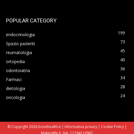
POPULAR CATEGORY
199
endocrinologia
73
Spazio pazienti
45
reumatologia
40
ortopedia
36
odontoiatria
34
Farmaci
28
dietologia
24
oncologia
© Copyright 2026 bonehealth.it |
Informativa privacy
|
Cookie Policy
|
Makinglife P. IVA: 11294110967