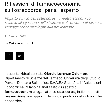
Riflessioni di farmacoeconomia
sull’osteoporosi, parla l’esperto
Impatto clinico dell'osteoporosi, impatto economico
relativo alla gestione delle fratture e al consumo di farmaci,
vantaggi economici legati alla prevenzione
11 Gennaio 2022
Caterina Lucchini
By
In questa videointervista
Giorgio Lorenzo Colombo
,
Dipartimento di Scienze del Farmaco, Università degli Studi di
Pavia e Direttore Scientifico, S.A.V.E.- Studi Analisi Valutazioni
Economiche, Milano ha analizzato gli aspetti di
farmacoeconomia
legati al caso osteoporosi, indicando nella
prevenzione
una opportunità sia dal punto di vista clinico che
economico.