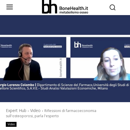
Expert Hub
Video
Riflessioni di farmacoeconomia
sull'osteoporosi, parla l'esperto
Video