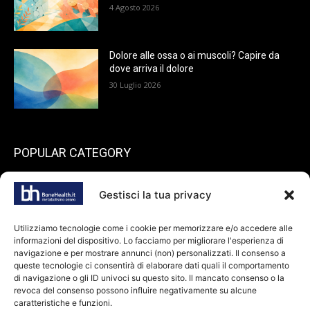
4 Agosto 2026
Dolore alle ossa o ai muscoli? Capire da
dove arriva il dolore
30 Luglio 2026
POPULAR CATEGORY
199
endocrinologia
Gestisci la tua privacy
73
Spazio pazienti
45
reumatologia
Utilizziamo tecnologie come i cookie per memorizzare e/o accedere alle
informazioni del dispositivo. Lo facciamo per migliorare l'esperienza di
40
ortopedia
navigazione e per mostrare annunci (non) personalizzati. Il consenso a
36
queste tecnologie ci consentirà di elaborare dati quali il comportamento
odontoiatria
di navigazione o gli ID univoci su questo sito. Il mancato consenso o la
34
Farmaci
revoca del consenso possono influire negativamente su alcune
caratteristiche e funzioni.
28
dietologia