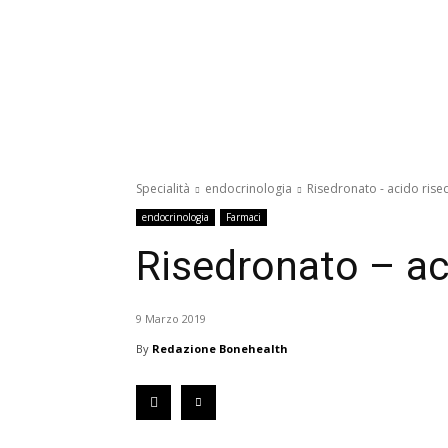
Specialità
endocrinologia
Risedronato - acido rise
endocrinologia
Farmaci
Risedronato – ac
9 Marzo 2019
By
Redazione Bonehealth