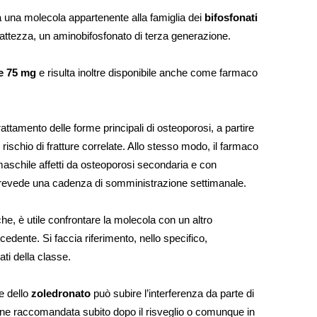
a una molecola appartenente alla famiglia dei
bifosfonati
sattezza, un aminobifosfonato di terza generazione.
 e 75 mg
e risulta inoltre disponibile anche come farmaco
tamento delle forme principali di osteoporosi, a partire
il rischio di fratture correlate. Allo stesso modo, il farmaco
o maschile affetti da osteoporosi secondaria e con
prevede una cadenza di somministrazione settimanale.
che, è utile confrontare la molecola con un altro
edente. Si faccia riferimento, nello specifico,
zati della classe.
e dello
zoledronato
può subire l’interferenza da parte di
ene raccomandata subito dopo il risveglio o comunque in