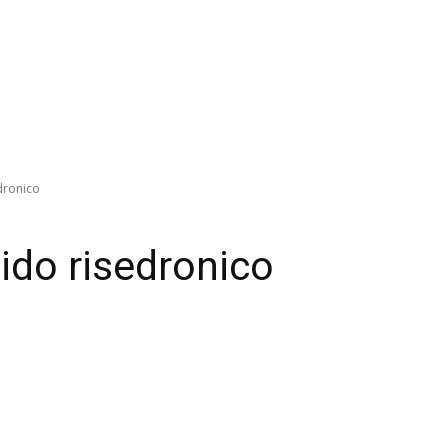
dronico
ido risedronico