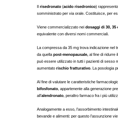
Il
risedronato
(
acido
risedronico
) rappresent
somministrato per via orale. Costituisce, per e
Viene commercializzato nei
dosaggi di 30, 35
equivalente con diversi nomi commerciali.
La compressa da 35 mg trova indicazione nel trat
da quella
post-menopausale,
al fine di ridurre 
può essere utilizzato in tutti i pazienti di sess
aumentato
rischio
fratturativo
. La posologia 
Al fine di valutare le caratteristiche farmacologi
bifosfonato
, appartenente alla generazione prec
all’
alendronato
, peraltro farmaco fra i più utiliz
Analogamente a esso, l’assorbimento intestinal
bevande e alimenti: per questo l’assunzione vi