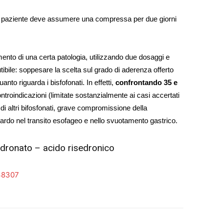
il paziente deve assumere una compressa per due giorni
mento di una certa patologia, utilizzando due dosaggi e
tibile: soppesare la scelta sul grado di aderenza offerto
anto riguarda i bisfofonati. In effetti,
confrontando 35 e
controindicazioni (limitate sostanzialmente ai casi accertati
i di altri bifosfonati, grave compromissione della
itardo nel transito esofageo e nello svuotamento gastrico.
isedronato – acido risedronico
38307