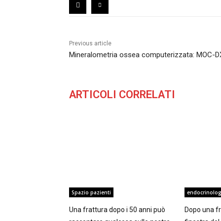
Previous article
Mineralometria ossea computerizzata: MOC-
ARTICOLI CORRELATI
Spazio pazienti
endocrinolog
Una frattura dopo i 50 anni può
Dopo una fra