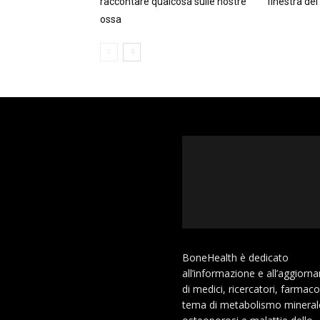
raccontare qualcosa sulle nostre
finestra de
ossa
BoneHealth è dedicato
all’informazione e all’aggior
di medici, ricercatori, farmaco
tema di metabolismo mineral