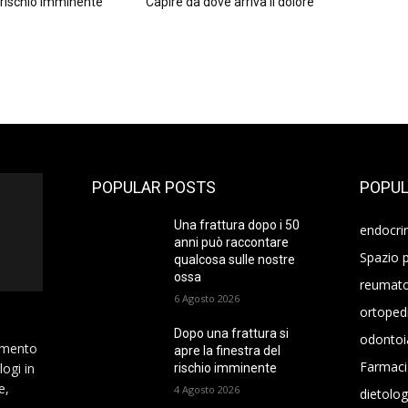
l rischio imminente
Capire da dove arriva il dolore
POPULAR POSTS
POPUL
Una frattura dopo i 50
endocri
anni può raccontare
Spazio p
qualcosa sulle nostre
ossa
reumato
6 Agosto 2026
ortoped
Dopo una frattura si
odontoi
namento
apre la finestra del
Farmaci
logi in
rischio imminente
e,
4 Agosto 2026
dietolog