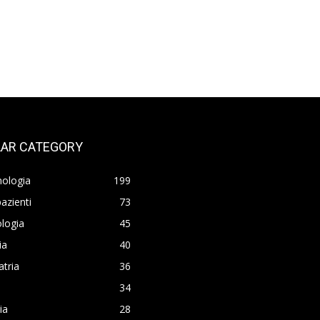
AR CATEGORY
nologia
199
azienti
73
logia
45
ia
40
atria
36
34
ia
28