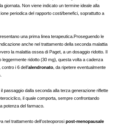
la giornata. Non viene indicato un termine ideale alla
azione periodica del rapporto costi/benefici, soprattutto a
esentano una prima linea terapeutica.
Proseguendo le
 indicazione anche nel trattamento della seconda malattia
ero la malattia ossea di Paget, a un dosaggio ridotto. Il
 leggermente ridotto (30 mg), questa volta a cadenza
contro i 6 dell’
alendronato
, da ripetere eventualmente
.
il passaggio dalla seconda alla terza generazione riflette
o eterociclico, il quale comporta, sempre confrontando
la potenza del farmaco.
va nel trattamento dell’osteoporosi
post-menopausale