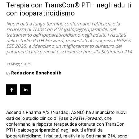
Terapia con TransCon® PTH negli adulti
con ipoparatiroidismo
Nuovi dati a lungo termine confermano l’efficacia e la
sicurezza di TransCon PTH (palopegteriparatide) nel
trattamento dell’ipoparatiroidismo negli adulti. I risultati
dello studio PaTH Forward, presentati al congresso ESPE &
ESE 2025, evidenziano un miglioramento duraturo dei
parametri clinici, renali e scheletrici fino alla Settimana 214
19 Maggio 2025
Redazione Bonehealth
By
Ascendis Pharma A/S (Nasdaq: ASND) ha annunciato nuovi
dati dello studio clinico di Fase 2
PaTH Forward
, che
confermano la risposta terapeutica ottenuta con TransCon
PTH (palopegteriparatide) negli adulti affetti da
ipoparatiroidismo. I risultati, relativi alla Settimana 214, sono