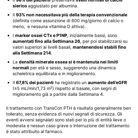
sierico
aggiustato per albumina.
Il
93% non necessitava più della terapia convenzionale
(definita come assunzione di 600 mg/giorno di calcio o
meno, e nessuna vitamina D attiva).
I
marker ossei CTx e P1NP
, inizialmente bassi, sono
aumentati fino alla Settimana 26
, per poi stabilizzarsi su
valori superiori ai livelli basali,
mantenendosi stabili fino
alla Settimana 214
.
La
densità minerale ossea si è mantenuta nei limiti
normali
per età e sesso, suggerendo una dinamica
scheletrica equilibrata e in miglioramento.
Il
67,8% dei pazienti
ha registrato un
aumento dell’eGFR
(≥5 mL/min/1,73 m²) rispetto al basale, con segni di
miglioramento già a partire dalla Settimana 4.
Il trattamento con TransCon PTH è risultato generalmente ben
tollerato, senza evidenza di nuovi segnali di sicurezza. Gli
eventi avversi segnalati sono stati per lo più di entità lieve o
moderata e nessun caso grave o interruzione del trattamento
è stato attribuito al farmaco.