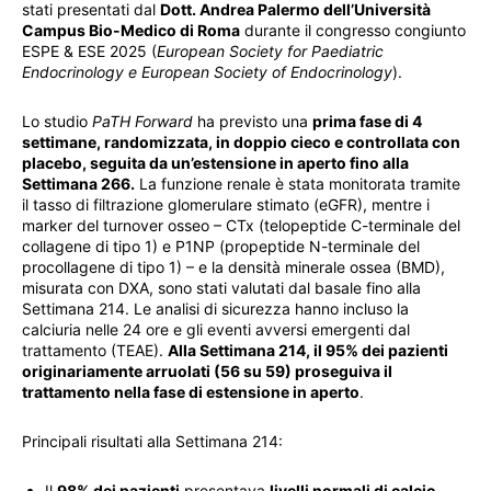
stati presentati dal
Dott. Andrea Palermo dell’Università
Campus Bio-Medico di Roma
durante il congresso congiunto
ESPE & ESE 2025 (
European Society for Paediatric
Endocrinology e European Society of Endocrinology
).
Lo studio
PaTH Forward
ha previsto una
prima fase di 4
settimane, randomizzata, in doppio cieco e controllata con
placebo, seguita da un’estensione in aperto fino alla
Settimana 266.
La funzione renale è stata monitorata tramite
il tasso di filtrazione glomerulare stimato (eGFR), mentre i
marker del turnover osseo – CTx (telopeptide C-terminale del
collagene di tipo 1) e P1NP (propeptide N-terminale del
procollagene di tipo 1) – e la densità minerale ossea (BMD),
misurata con DXA, sono stati valutati dal basale fino alla
Settimana 214. Le analisi di sicurezza hanno incluso la
calciuria nelle 24 ore e gli eventi avversi emergenti dal
trattamento (TEAE).
Alla Settimana 214, il 95% dei pazienti
originariamente arruolati (56 su 59) proseguiva il
trattamento nella fase di estensione in aperto
.
Principali risultati alla Settimana 214:
Il
98% dei pazienti
presentava
livelli normali di calcio