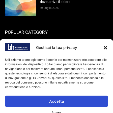
dove arriva il dolore
30 Luglio 2026
POPULAR CATEGORY
199
endocrinologia
Gestisci la tua privacy
73
Spazio pazienti
45
reumatologia
Utilizziamo tecnologie come i cookie per memorizzare e/o accedere alle
informazioni del dispositivo. Lo facciamo per migliorare l'esperienza di
40
ortopedia
navigazione e per mostrare annunci (non) personalizzati. Il consenso a
36
queste tecnologie ci consentirà di elaborare dati quali il comportamento
odontoiatria
di navigazione o gli ID univoci su questo sito. Il mancato consenso o la
34
Farmaci
revoca del consenso possono influire negativamente su alcune
caratteristiche e funzioni.
28
dietologia
24
oncologia
Accetta
Nega