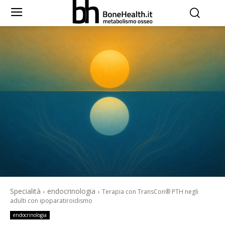
Specialità
endocrinologia
Terapia con TransCon® PTH negli
adulti con ipoparatiroidismo
endocrinologia