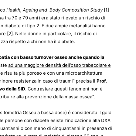
ico
Health, Ageing and Body Composition Study
[1]
tra 70 e 79 anni) era stato rilevato un rischio di
on diabete di tipo 2. E due ampie metanalisi hanno
re [2]. Nelle donne in particolare, il rischio di
zza rispetto a chi non ha il diabete.
eopatia con basso turnover osseo anche quando la
siste
ad una maggiore densità dell’osso trabecolare e
e risulta più poroso e con una microarchitettura
inore resistenza in caso di traumi” precisa il
Prof.
vo della SID
. Contrastare questi fenomeni non è
tribuire alla prevenzione della massa ossea”.
nsitometria Ossea a bassa dose) é considerata il gold
le persone con diabete esiste l’indicazione alla DXA
nquant’anni o con meno di cinquant’anni in presenza di