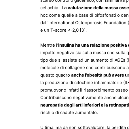
scarso controllo glicemico, con familiarità p
celiachia.
La valutazione della massa oss
hoc come quelle a base di bifosfonati o deno
dall’International Osteoporosis Foundation (
e un T-score <-2,0 [3].
Mentre
l’insulina ha una relazione positiv
impatto negativo sia sulla massa che sulla qu
tipo due si assiste ad un aumento di AGEs (i
molecole di collagene che contribuiscono all’
questo quadro
anche l’obesità può avere u
la produzione di citochine infiammatorie (IL
promuovono infatti il riassorbimento osseo st
Contribuiscono negativamente anche alcun
neuropatie degli arti inferiori e la retinop
rischio di cadute aumentato.
Ultima, ma da non sottovalutare, la perdita