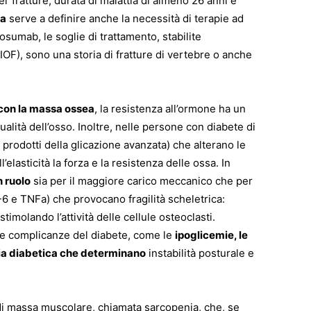
er fratture, durata di malattia di almeno 26 anni e
ea
serve a definire anche la necessità di terapie ad
sumab, le soglie di trattamento, stabilite
IOF), sono una storia di fratture di vertebre o anche
a con la massa ossea
, la resistenza all’ormone ha un
alità dell’osso. Inoltre, nelle persone con diabete di
 prodotti della glicazione avanzata) che alterano le
elasticità la forza e la resistenza delle ossa. In
n ruolo
sia per il maggiore carico meccanico che per
-6 e TNFa) che provocano fragilità scheletrica:
imolando l’attività delle cellule osteoclasti.
e complicanze del diabete, come le
ipoglicemie, le
atia diabetica che determinano
instabilità posturale e
 di massa muscolare, chiamata sarcopenia, che, se