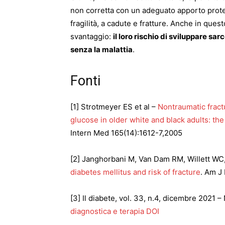
non corretta con un adeguato apporto proteic
fragilità, a cadute e fratture. Anche in qu
svantaggio:
il loro rischio di sviluppare sar
senza la malattia
.
Fonti
[1] Strotmeyer ES et al –
Nontraumatic fractu
glucose in older white and black adults: th
Intern Med 165(14):1612-7,2005
[2] Janghorbani M, Van Dam RM, Willett WC
diabetes mellitus and risk of fracture
. Am J
[3] Il diabete, vol. 33, n.4, dicembre 2021 
diagnostica e terapia DOI