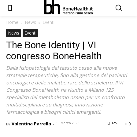
Home
News
Eventi
News
Eventi
The Bone Identity | VI
congresso BoneHealth
Dalla fisiopatologia del tessuto osseo alle nuove
strategie terapeutiche, fino alla gestione dei pazienti
oncologici e delle malattie rare dello scheletro. Il VI
Congresso BoneHealth ha riunito a Milano 125
specialisti del metabolismo osseo per un confronto
multidisciplinare su diagnosi, innovazione
farmacologica e bisogni clinici emergenti.
11 Marzo 2026
1250
Valentina Parrella
0
By
-