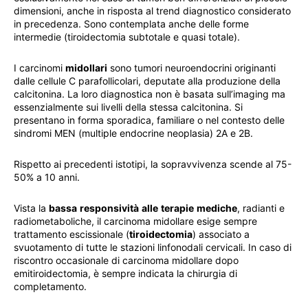
dimensioni, anche in risposta al trend diagnostico considerato
in precedenza. Sono contemplata anche delle forme
intermedie (tiroidectomia subtotale e quasi totale).
I carcinomi
midollari
sono tumori neuroendocrini originanti
dalle cellule C parafollicolari, deputate alla produzione della
calcitonina. La loro diagnostica non è basata sull’imaging ma
essenzialmente sui livelli della stessa calcitonina. Si
presentano in forma sporadica, familiare o nel contesto delle
sindromi MEN (multiple endocrine neoplasia) 2A e 2B.
Rispetto ai precedenti istotipi, la sopravvivenza scende al 75-
50% a 10 anni.
Vista la
bassa
responsività
alle
terapie
mediche
, radianti e
radiometaboliche, il carcinoma midollare esige sempre
trattamento escissionale (
tiroidectomia
) associato a
svuotamento di tutte le stazioni linfonodali cervicali. In caso di
riscontro occasionale di carcinoma midollare dopo
emitiroidectomia, è sempre indicata la chirurgia di
completamento.