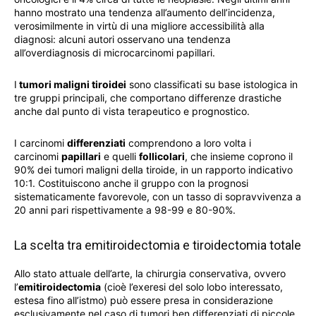
hanno mostrato una tendenza all’aumento dell’incidenza,
verosimilmente in virtù di una migliore accessibilità alla
diagnosi: alcuni autori osservano una tendenza
all’overdiagnosis di microcarcinomi papillari.
I
tumori maligni tiroidei
sono classificati su base istologica in
tre gruppi principali, che comportano differenze drastiche
anche dal punto di vista terapeutico e prognostico.
I carcinomi
differenziati
comprendono a loro volta i
carcinomi
papillari
e quelli
follicolari
, che insieme coprono il
90% dei tumori maligni della tiroide, in un rapporto indicativo
10:1. Costituiscono anche il gruppo con la prognosi
sistematicamente favorevole, con un tasso di sopravvivenza a
20 anni pari rispettivamente a 98-99 e 80-90%.
La scelta tra emitiroidectomia e tiroidectomia totale
Allo stato attuale dell’arte, la chirurgia conservativa, ovvero
l’
emitiroidectomia
(cioè l’exeresi del solo lobo interessato,
estesa fino all’istmo) può essere presa in considerazione
esclusivamente nel caso di tumori ben differenziati di piccole