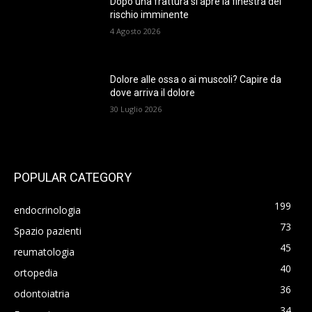
Dopo una frattura si apre la finestra del
rischio imminente
4 Agosto 2026
Dolore alle ossa o ai muscoli? Capire da
dove arriva il dolore
30 Luglio 2026
POPULAR CATEGORY
199
endocrinologia
73
Spazio pazienti
45
reumatologia
40
ortopedia
36
odontoiatria
34