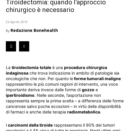
Tiroidectomia: quando l’approccio
chirurgico è necessario
25 Aprile 2019
Redazione Bonehealth
By
La
tiroidectomia
totale
è una
procedura
chirurgica
indaginosa
che trova indicazione in ambito di patologie sia
oncologiche che non. Per quanto le
forme tumorali maligne
rappresentino le più comuni ragioni di intervento, una voce
importante deriva invece dalle forme di
gozzo
e
ipertiroidismo
. Nelle seconde, l’asportazione non
rappresenta sempre la prima scelta – a differenza delle forme
cancerose salvo poche eccezioni – in virtù della disponibilità
di farmaci e anche della terapia
radiometabolica
.
I
carcinomi della tiroide
rappresentano il 90% dei tumori
oncologici e il 4% circa di tutte le neoplasie. Negli ultimi anni