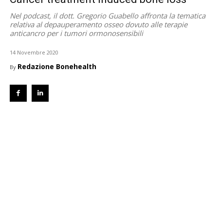
Nel podcast, il dott. Gregorio Guabello affronta la tematica
relativa al depauperamento osseo dovuto alle terapie
anticancro per i tumori ormonosensibili
14 Novembre 2020
Redazione Bonehealth
By