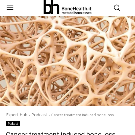
Expert Hub
Podcast
Cancer treatment induced bone loss
Podcast
Cancer treatment induced bone loss