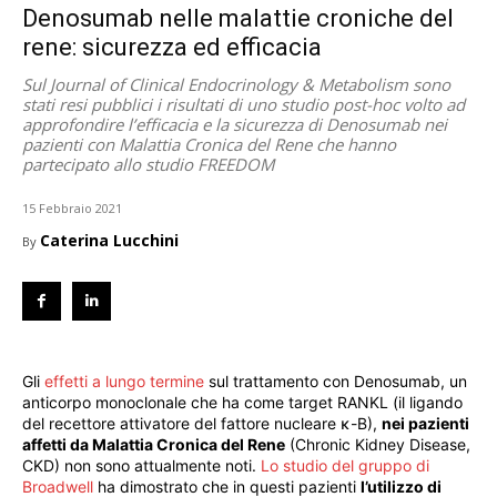
Denosumab nelle malattie croniche del
rene: sicurezza ed efficacia
Sul Journal of Clinical Endocrinology & Metabolism sono
stati resi pubblici i risultati di uno studio post-hoc volto ad
approfondire l’efficacia e la sicurezza di Denosumab nei
pazienti con Malattia Cronica del Rene che hanno
partecipato allo studio FREEDOM
15 Febbraio 2021
Caterina Lucchini
By
Gli
effetti a lungo termine
sul trattamento con Denosumab, un
anticorpo monoclonale che ha come target RANKL (il ligando
del recettore attivatore del fattore nucleare κ-B),
nei pazienti
affetti da Malattia Cronica del Rene
(Chronic Kidney Disease,
CKD) non sono attualmente noti.
Lo studio del gruppo di
Broadwell
ha dimostrato che in questi pazienti
l’utilizzo di