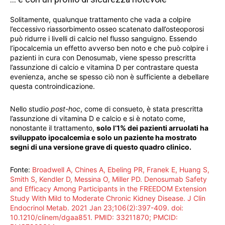
Solitamente, qualunque trattamento che vada a colpire
l’eccessivo riassorbimento osseo scatenato dall’osteoporosi
può ridurre i livelli di calcio nel flusso sanguigno. Essendo
l’ipocalcemia un effetto avverso ben noto e che può colpire i
pazienti in cura con Denosumab, viene spesso prescritta
l’assunzione di calcio e vitamina D per contrastare questa
evenienza, anche se spesso ciò non è sufficiente a debellare
questa controindicazione.
Nello studio
post-hoc
, come di consueto, è stata prescritta
l’assunzione di vitamina D e calcio e si è notato come,
nonostante il trattamento,
solo l’1% dei pazienti arruolati ha
sviluppato ipocalcemia e solo un paziente ha mostrato
segni di una versione grave di questo quadro clinico.
Fonte:
Broadwell A, Chines A, Ebeling PR, Franek E, Huang S,
Smith S, Kendler D, Messina O, Miller PD. Denosumab Safety
and Efficacy Among Participants in the FREEDOM Extension
Study With Mild to Moderate Chronic Kidney Disease. J Clin
Endocrinol Metab. 2021 Jan 23;106(2):397-409. doi:
10.1210/clinem/dgaa851. PMID: 33211870; PMCID: